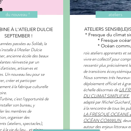
du nouveau !
ateliers
ATELIERS SENSIB(LE)I
BINE À L'ATELIER DULCIE
* Fresque du climat si
SEPTEMBER !
* Fresque océa
années passées au Solilab, la
* Océan comm
'installe à l'Atelier Dulcie
rois ateliers apprenants et se
r, ancienne école des beaux
vivre en collectif pour comp
Nantes réinvestie par un
ressentir plus précisément l
 d'artistes, artisan·es et
de transitions écosystémiqu
es. Un nouveau lieu pour se
Nous sommes très heureux·
er, créer et participer
déploiement officiel et à gr
vement à la fabrique culturelle
échelle désormais de
LA F
oire.
DU CLIMAT SIMPLIFIEE
,
Turbine, c'est l'opportunité de
adapté par Michel Guichard p
nstaller son bureau, y
à la rencontre de tous les pub
ler les membres de
LA FRESQUE OCEANE e
tion, organiser des
OCÉAN COMMUN
, deux
ts (ateliers, spectacles),
autour des enjeux littoraux e
 à la vie du lieu... et pleins