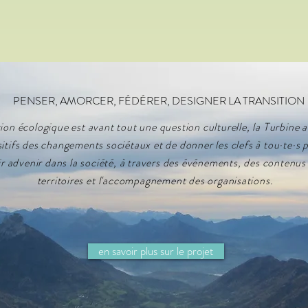
PENSER, AMORCER, FÉDÉRER, DESIGNER LA TRANSITION
ion écologique est avant tout une question culturelle, la Turbine a
sitifs des changements sociétaux et de donner les clefs à tou·te·s
oir advenir dans la société, à travers des événements, des contenus
territoires et l'accompagnement des organisations.
en savoir plus sur le projet