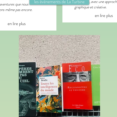
les événements de La Turbine
maritimes, avec une approch
 aventures que nous
graphique et créative.
nons même pas encore.
en lire plus
en lire plus