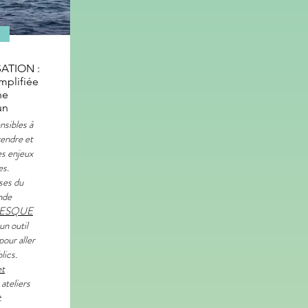
SATION :
mplifiée
ne
un
nsibles à
rendre et
es enjeux
es.
ses du
ande
RESQUE
 un outil
our aller
lics.
t
 ateliers
t