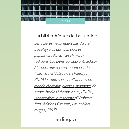
livres
La bibliothèque de La Turbine
Les vipères ne tombent pas du ciel
L'écologie au défi des classes
populaires
, d'Eric Aeschimann
(éditions Les Liens qui libèrent, 2025)
/
La doctrine du consentement
de
Clara Serra (éditions La Fabrique,
2024) /
Toutes les intelligences du
monde Animaux, plantes, machines
de
James Bridle (éditions Seuil, 2023),
Reconnaître le fascisme
d'Umberto
Eco (éditions Grasset, Les cahiers
rouges, 1997)
en lire plus