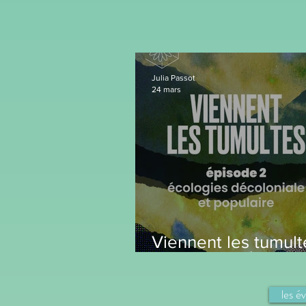
Julia Passot
24 mars
Viennent les tumult
épisode 2 : Écologi
décoloniales et pop
les é