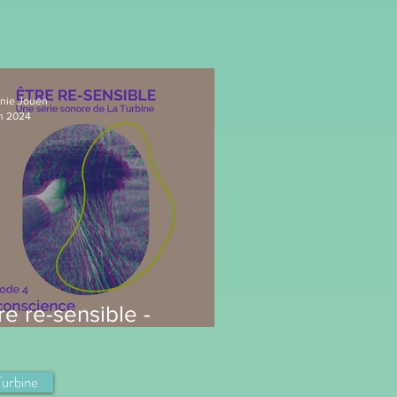
nie Jouen
in 2024
re re-sensible -
isode 4 : "la
nscience"
Turbine