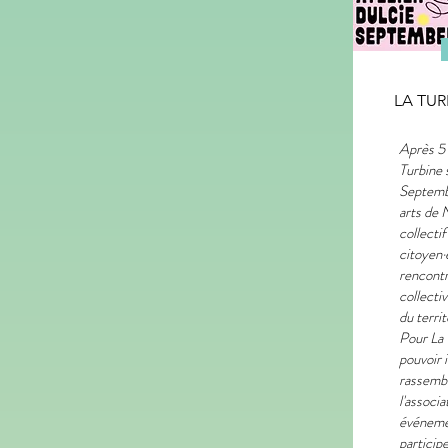
LA TUR
Après 5 
Turbine s
Septembe
arts de 
collectif
citoyen·
rencontr
collecti
du territ
Pour La 
pouvoir i
rassemb
l'associa
événemen
participer