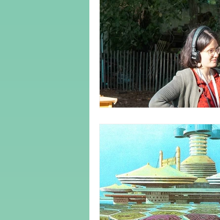
médias
démocratie
cli
culture
urbanisme
genr