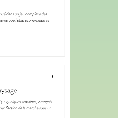
incé dans un jeu complexe des
 même que l’étau économique se
paysage
 y a quelques semaines, François
er l’action de la marche sous un...