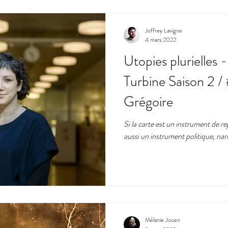
Joffrey Lavigne
4 mars 2022
Utopies plurielles 
Turbine Saison 2 /
Grégoire
Si la carte est un instrument de rep
aussi un instrument politique, narr
Mélanie Jouen