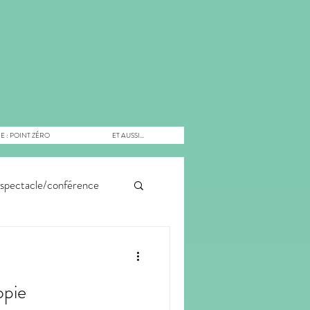
E : POINT ZÉRO
ET AUSSI...
spectacle/conférence
echnologique
opie
gie
inspiration