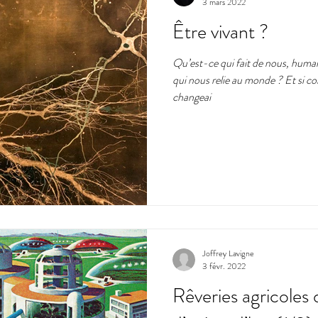
3 mars 2022
Être vivant ?
Qu’est-ce qui fait de nous, humain
qui nous relie au monde ? Et si c
changeai
Joffrey Lavigne
3 févr. 2022
Rêveries agricoles d