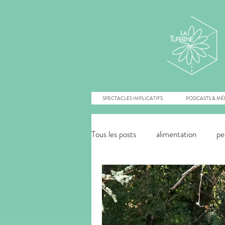
SPECTACLES IMPLICATIFS
PODCASTS & MÉ
Tous les posts
alimentation
pe
énergies renouvelables
agroé
innovation monétaire
commu