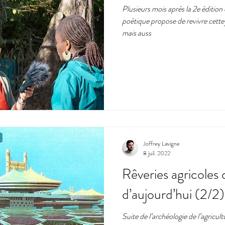
Plusieurs mois après la 2e édition
poétique propose de revivre cette 
mat
expérimentation
citoyens
art
utopie
p
mais auss
e
Joffrey Lavigne
8 juil. 2022
Rêveries agricoles d
d’aujourd’hui (2/2)
Suite de l’archéologie de l’agricul