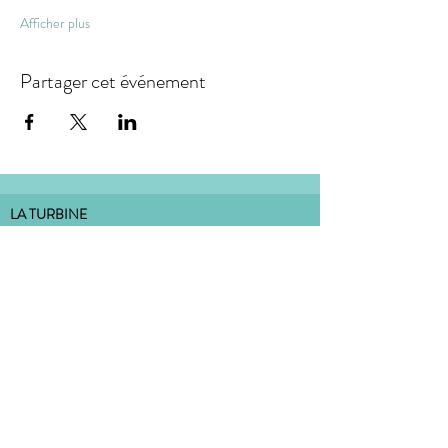
Afficher plus
Partager cet événement
LA TURBINE
association loi 1901, dont le siège social est situé :
18 rue de la Carterie 44000 Nantes
bureau situé à l'Atelier Dulcie September
:
Place Dulcie September 44000 Nantes
CONTACT
MENTIONS LÉGALES