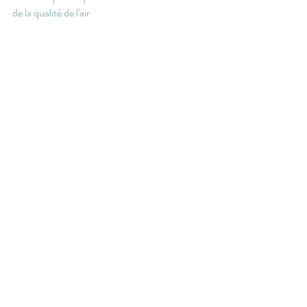
de la qualité de l'air
et du collectif éco-citoyen 
Coll'air pur
 (Vallée 
de l'Arve et Chamonix)
- le documentaire audio de Tiphaine de 
Rocquigny : 
À la recherche du bien commun
sur France Culture
#universitepopulaire
#bienscommuns
#podcast
#lesperiphériquesvousparlent
#gillesyovan
#riccardopetrella
spectacle/conférence
communs
citoyenneté active