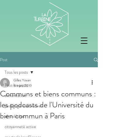
Post
Tous les posts
Gilles Yovan
Tous les posts
6 mars 2019
Communs et biens communs :
alimentation
les podcasts de l'Université du
pedagogie alternatives
bien commun à Paris
zéro déchet
citoyenneté active