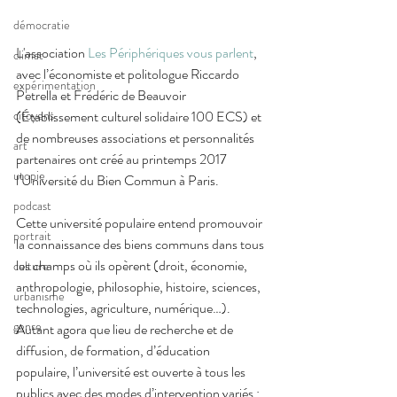
démocratie
​​L'association 
Les Périphériques vous parlent
, 
climat
avec l’économiste et politologue Riccardo 
expérimentation
Petrella et Frédéric de Beauvoir 
(Établissement culturel solidaire 100 ECS) et 
citoyens
de nombreuses associations et personnalités 
art
partenaires ont créé au printemps 2017 
utopie
l’Université du Bien Commun à Paris.
podcast
Cette université populaire entend promouvoir 
portrait
la connaissance des biens communs dans tous 
les champs où ils opèrent (droit, économie, 
culture
anthropologie, philosophie, histoire, sciences, 
urbanisme
technologies, agriculture, numérique…). 
genre
Autant agora que lieu de recherche et de 
diffusion, de formation, d’éducation 
populaire, l’université est ouverte à tous les 
publics avec des modes d’intervention variés : 