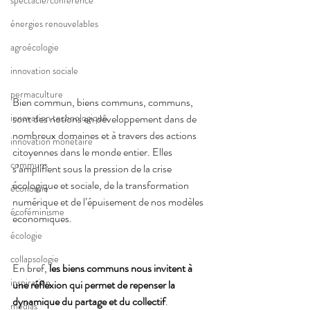
spectacle/conférence
énergies renouvelables
agroécologie
innovation sociale
permaculture
Bien commun, biens communs, communs, 
sont des notions en développement dans de 
innovation technologique
nombreux domaines et à travers des actions 
innovation monétaire
citoyennes dans le monde entier. Elles 
communs
s’amplifient sous la pression de la crise 
écologique et sociale, de la transformation 
économie
numérique et de l’épuisement de nos modèles 
écoféminisme
économiques.
écologie
collapsologie
En bref, 
les biens communs nous invitent à 
inspiration
une réflexion qui permet de repenser la 
dynamique du partage et du collectif
.
médias