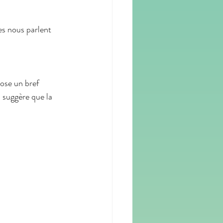
es nous parlent 
ose un bref 
 suggère que la 