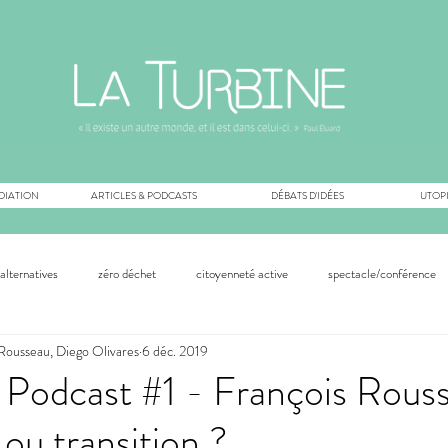
DIATION
ARTICLES & PODCASTS
DÉBATS D'IDÉES
UTOPI
alternatives
zéro déchet
citoyenneté active
spectacle/conférence
s Rousseau, Diego Olivares
6 déc. 2019
permaculture
innovation technologique
innovation monétaire
com
 Podcast #1 - François Rouss
 ou transition ?
sologie
inspiration
médias
démocratie
climat
expérim