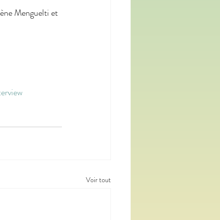
rène Menguelti et 
terview
Voir tout