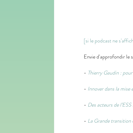
​​​​[si le podcast ne s'aff
Envie d'approfondir le s
- 
Thierry Gaudin : pour 
- 
Innover dans la mise 
- 
Des acteurs de l’ESS i
- 
La Grande transition