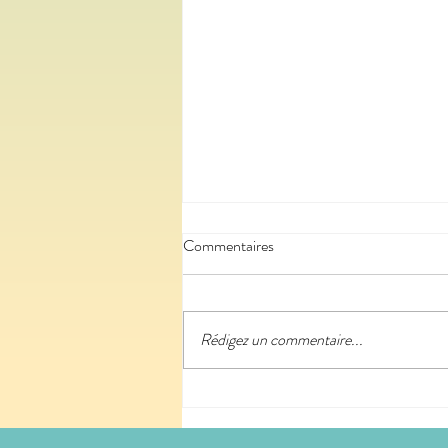
Commentaires
Rédigez un commentaire...
Utopies plurielles - le podcast de
La Turbine Saison 2 / #5-