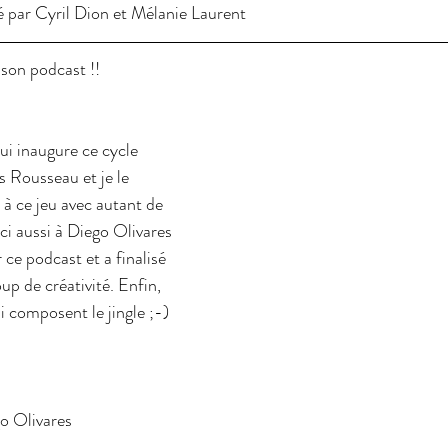
sé par Cyril Dion et Mélanie Laurent
son podcast !!
i inaugure ce cycle 
s Rousseau et je le 
 à ce jeu avec autant de 
ci aussi à Diego Olivares 
 ce podcast et a finalisé 
p de créativité. Enfin, 
i composent le jingle ;-)
o Olivares