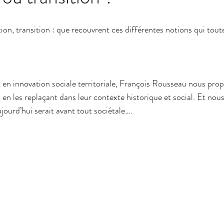
ion, transition : que recouvrent ces différentes notions qui tout
rait
culture
urbanisme
genre
t en innovation sociale territoriale, François Rousseau nous prop
 en les replaçant dans leur contexte historique et social. Et nous
ujourd’hui serait avant tout sociétale….