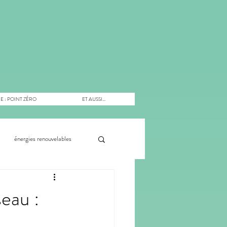
E : POINT ZÉRO
ET AUSSI...
énergies renouvelables
muns
économie
eau :
entation
citoyens