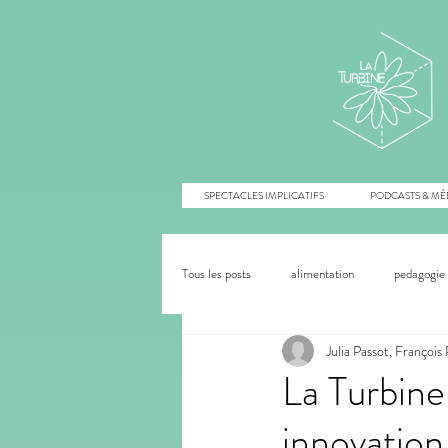
SPECTACLES IMPLICATIFS
PODCASTS & MÉ
Tous les posts
alimentation
pedagogie 
Julia Passot, Françoi
agroécologie
innovation sociale
La Turbine
innovation
écoféminisme
écologie
collap