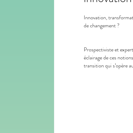
Innovation, transformat
art
utopie
podcast
port
de changement ?
Prospectiviste et exper
éclairage de ces notions
transition qui s’opère a