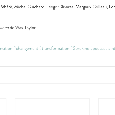
e Rébéré, Michel Guichard, Diego Olivares, Margaux Grilleau, Lo
lined 
de Wax Taylor
nsition
#changement
#transformation
#Sorokine
#podcast
#in