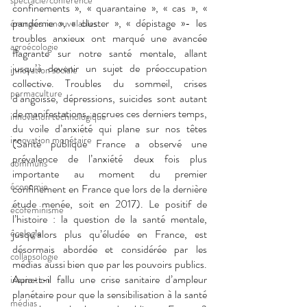
spectacle/conférence
confinements », « quarantaine », « cas », « 
pandémie », « cluster », « dépistage »- les 
énergies renouvelables
troubles anxieux ont marqué une avancée 
agroécologie
flagrante sur notre santé mentale, allant 
jusqu’à devenir un sujet de préoccupation 
innovation sociale
collective. Troubles du sommeil, crises 
permaculture
d’angoisse, dépressions, suicides sont autant 
de manifestations, accrues ces derniers temps, 
innovation technologique
du voile d’anxiété qui plane sur nos têtes 
innovation monétaire
(Santé publique France a observé une 
prévalence de l’anxiété deux fois plus 
communs
importante au moment du premier 
économie
confinement en France que lors de la dernière 
étude menée, soit en 2017). Le positif de 
écoféminisme
l’histoire : la question de la santé mentale, 
écologie
jusqu’alors plus qu’éludée en France, est 
désormais abordée et considérée par les 
collapsologie
médias aussi bien que par les pouvoirs publics.  
Aura-t-il fallu une crise sanitaire d’ampleur 
inspiration
planétaire pour que la sensibilisation à la santé 
médias