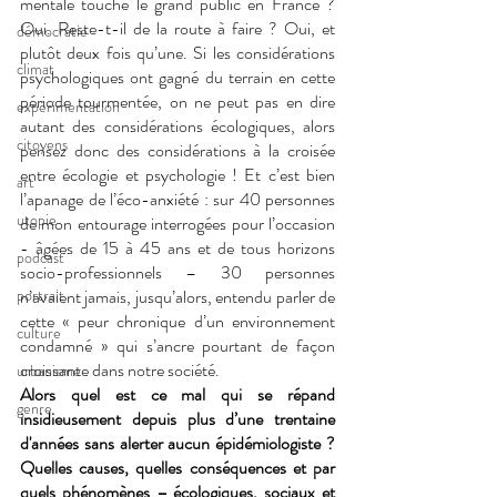
mentale touche le grand public en France ? 
Oui. Reste-t-il de la route à faire ? Oui, et 
démocratie
plutôt deux fois qu’une. Si les considérations 
climat
psychologiques ont gagné du terrain en cette 
période tourmentée, on ne peut pas en dire 
expérimentation
autant des considérations écologiques, alors 
citoyens
pensez donc des considérations à la croisée 
entre écologie et psychologie ! Et c’est bien 
art
l’apanage de l’éco-anxiété : sur 40 personnes 
utopie
de mon entourage interrogées pour l’occasion 
- âgées de 15 à 45 ans et de tous horizons 
podcast
socio-professionnels – 30 personnes 
portrait
n’avaient jamais, jusqu’alors, entendu parler de 
cette « peur chronique d’un environnement 
culture
condamné » qui s’ancre pourtant de façon 
croissante dans notre société. 
urbanisme
Alors quel est ce mal qui se répand 
genre
insidieusement depuis plus d’une trentaine 
d'années sans alerter aucun épidémiologiste ? 
Quelles causes, quelles conséquences et par 
quels phénomènes – écologiques, sociaux et 