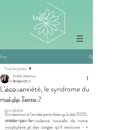
Post
Tous les posts
Amélie Mammou
Tous les posts
15 févr. 2021
L’éco-anxiété, le syndrome du
alimentation
mal de Terre ?
pedagogie alternatives
zéro déchet
En réaction à l’année perturbée qu’a été 2020, 
citoyenneté active
criblée par la violence nouvelle de notre 
vocabulaire et des usages qu’il recouvre - « 