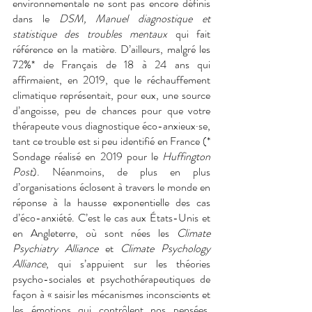
environnementale ne sont pas encore définis 
dans le 
DSM, Manuel diagnostique et 
statistique des troubles mentaux 
qui fait 
référence en la matière. D’ailleurs, malgré les 
72%* de Français de 18 à 24 ans qui 
affirmaient, en 2019, que le réchauffement 
climatique représentait, pour eux, une source 
d’angoisse, peu de chances pour que votre 
thérapeute vous diagnostique éco-anxieux·se, 
tant ce trouble est si peu identifié en France (* 
Sondage réalisé en 2019 pour le 
Huffington 
Post
). Néanmoins, de plus en plus 
d’organisations éclosent à travers le monde en 
réponse à la hausse exponentielle des cas 
d’éco-anxiété. C’est le cas aux États-Unis et 
en Angleterre, où sont nées les 
Climate 
Psychiatry Alliance 
et 
Climate Psychology 
Alliance
, qui s’appuient sur les théories 
psycho-sociales et psychothérapeutiques de 
façon à « saisir les mécanismes inconscients et 
les émotions qui contrôlent nos pensées, 