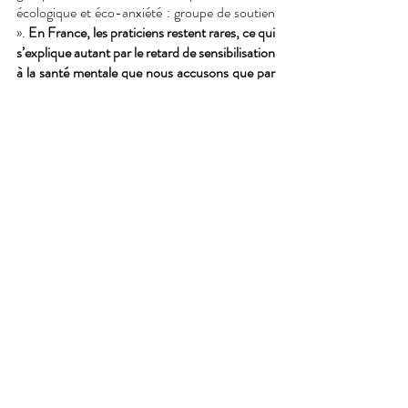
écologique et éco-anxiété : groupe de soutien 
». 
En France, les praticiens restent rares, ce qui 
s’explique autant par le retard de sensibilisation 
à la santé mentale que nous accusons que par 
la phase de déni dans laquelle nous semblons 
nous trouver encore. 
Jean-Pierre le Danff, l’un des rares 
psychothérapeutes spécialisés dans la 
souffrance écologique 
en France, revendique 
quant à lui la pratique de l’écopsychologie, à 
laquelle il s’est formé au prestigieux 
Schumacher College en Grande-Bretagne. 
Les enseignements sont riches, mais l’idée 
phare est que pour apaiser le 
spleen green
, il 
faut renouer avec le vivant. Néanmoins, 
s’éloigner des environnements par nature 
anxiogènes pour justement la retrouver, la 
nature, peut s’avérer risquée : « Seul le contact 
avec la nature apaise mais regarder la nature, 