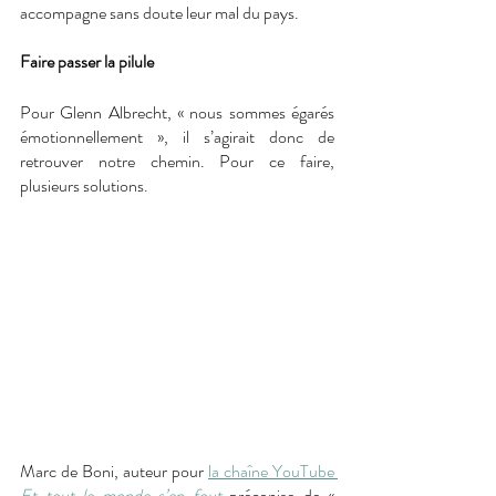
accompagne sans doute leur mal du pays. 
Faire passer la pilule 
Pour Glenn Albrecht, « nous sommes égarés 
émotionnellement », il s’agirait donc de 
retrouver notre chemin. Pour ce faire, 
plusieurs solutions. 
Marc de Boni, auteur pour 
la chaîne YouTube 
Et tout le monde s’en fout
 préconise de « 