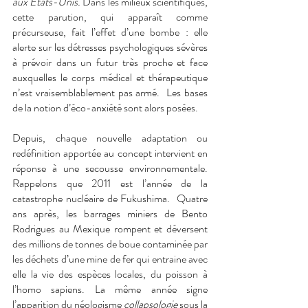
aux États-Unis. 
Dans les milieux scientifiques, 
cette parution, qui apparaît comme 
précurseuse, fait l’effet d’une bombe : elle 
alerte sur les détresses psychologiques sévères 
à prévoir dans un futur très proche et face 
auxquelles le corps médical et thérapeutique 
n’est vraisemblablement pas armé.  Les bases 
de la notion d’éco-anxiété sont alors posées. 
Depuis, chaque nouvelle adaptation ou 
redéfinition apportée au concept intervient en 
réponse à une secousse environnementale. 
Rappelons que 2011 est l’année de la 
catastrophe nucléaire de Fukushima.  Quatre 
ans après, les barrages miniers de Bento 
Rodrigues au Mexique rompent et déversent 
des millions de tonnes de boue contaminée par 
les déchets d’une mine de fer qui entraine avec 
elle la vie des espèces locales, du poisson à 
l’homo sapiens. La même année signe 
l’apparition du néologisme 
collapsologie
 sous la 