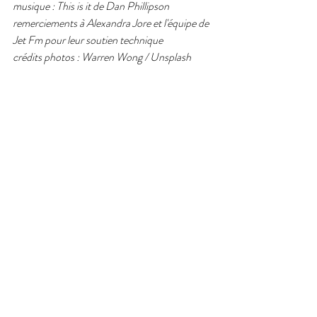
musique : This is it de Dan Phillipson   
remerciements à Alexandra Jore et l'équipe de 
Jet Fm pour leur soutien technique 
crédits photos : Warren Wong / Unsplash  
JetFm est partenaire de ce podcast.  
Retrouvez tous les épisodes sur les ondes de 
JetFm 91.2 chaque 1er mardi du mois et sur 
son 
site web
. 
podcast
Posts récents
Voir tout