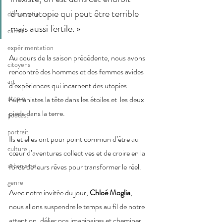
d’une utopie qui peut être terrible 
démocratie
mais aussi fertile. » 
climat
expérimentation
Au cours de la saison précédente, nous avons 
citoyens
rencontré des hommes et des femmes avides 
art
d’expériences qui incarnent des utopies 
utopie
humanistes la tête dans les étoiles et  les deux 
pieds dans la terre.
podcast
portrait
Ils et elles ont pour point commun d’être au 
culture
cœur d’aventures collectives et de croire en la 
urbanisme
force de leurs rêves pour transformer le réel.
genre
Avec notre invitée du jour, 
Chloé Moglia
, 
nous allons suspendre le temps au fil de notre 
attention, délier nos imaginaires et cheminer 