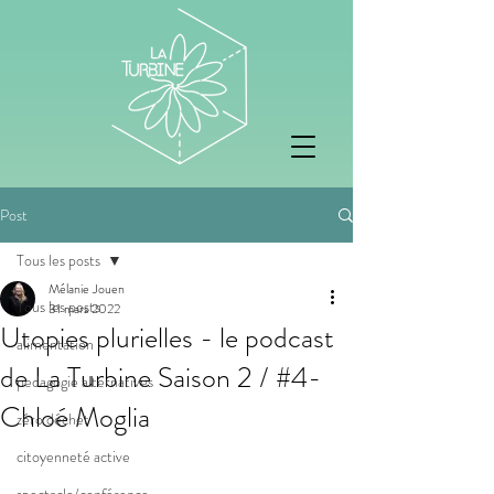
Post
Tous les posts
Mélanie Jouen
Tous les posts
31 mars 2022
Utopies plurielles - le podcast
alimentation
de La Turbine Saison 2 / #4-
pedagogie alternatives
Chloé Moglia
zéro déchet
citoyenneté active