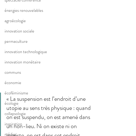
spectacle/conférence
énergies renouvelables
agroécologie
innovation sociale
permaculture
innovation technologique
innovation monétaire
communs
économie
écoféminisme
« La suspension est l’endroit d’une 
écologie
utopie au sens très physique : quand 
collapsologie
on est suspendu, on est amené dans 
inspiration
un non-lieu. Ni on existe ni on 
inexiste, on est dans cet endroit 
médias