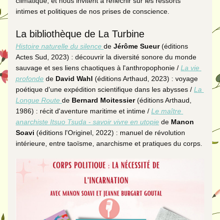
climatique, et nous invitent à réfléchir sur les ressorts 
intimes et politiques de nos prises de conscience. 
La bibliothèque de La Turbine
Histoire naturelle du silence 
de 
Jérôme Sueur
 (éditions 
Actes Sud, 2023) : découvrir la diversité sonore du monde 
sauvage et ses liens chaotiques à l'anthropophonie /
La vie 
profonde
de 
David Wahl
 (éditions Arthaud, 2023) : voyage 
poétique d'une expédition scientifique dans les abysses / 
La 
Longue Route 
de 
Bernard Moitessier 
(éditions Arthaud, 
1986) : récit d'aventure maritime et intime / 
Le maître 
anarchiste Itsuo Tsuda - savoir vivre en utopie
 de 
Manon 
Soavi 
(éditions l'Originel, 2022) : manuel de
 révolution 
intérieure, entre taoïsme, anarchisme et pratiques du corps.