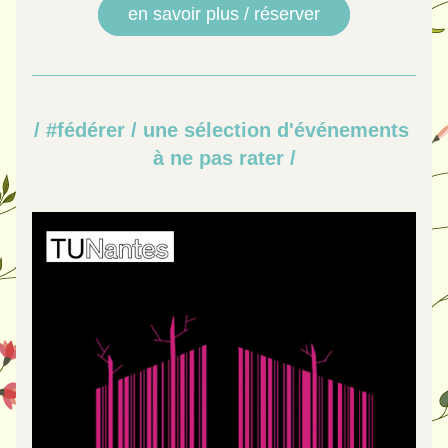
en savoir plus / réserver
/ #fédérer / une sélection d'événements 
à ne pas rater /