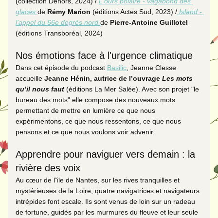
(collection Dehors, 2024) / 
L'ours polaire - vagabond des 
glaces
de 
Rémy Marion 
(éditions Actes Sud, 2023) /
Island - 
l'appel du 66e degrés nord 
de 
Pierre-Antoine Guillotel 
(éditions Transboréal, 2024) 
Nos émotions face à l'urgence climatique 
Dans cet épisode du podcast 
Basilic
, Jeanne Clesse 
accueille 
Jeanne Hénin, autrice de l’ouvrage 
Les mots 
qu’il nous faut
 (éditions La Mer Salée). Avec son projet "le 
bureau des mots" elle compose des nouveaux mots  
permettant de mettre en lumière ce que nous 
expérimentons, ce que nous ressentons, ce que nous 
pensons et ce que nous voulons voir advenir.
Apprendre pour naviguer vers demain : la 
rivière des voix
Au cœur de l’île de Nantes, sur les rives tranquilles et 
mystérieuses de la Loire, quatre navigatrices et navigateurs 
intrépides font escale. Ils sont venus de loin sur un radeau 
de fortune, guidés par les murmures du fleuve et leur seule 