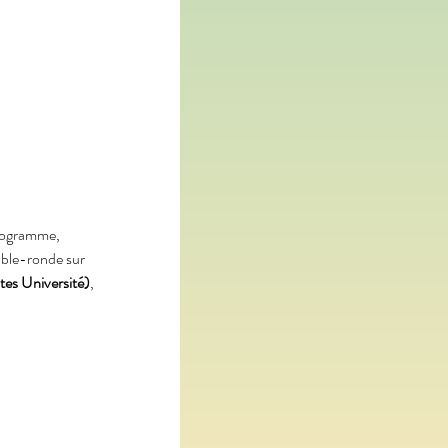
programme, 
able-ronde sur 
es Université)
, 