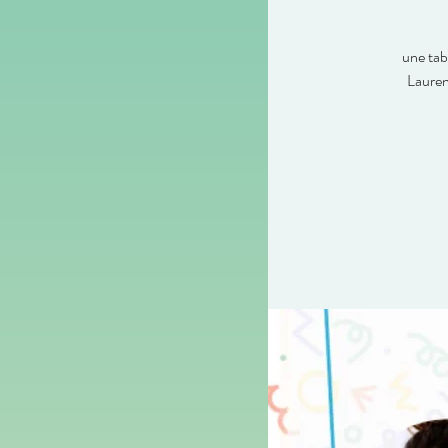
une tab
Lauren