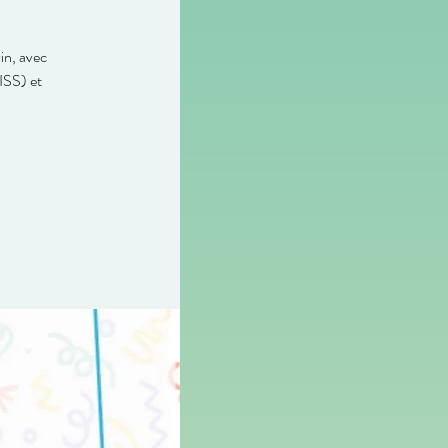
in, avec
ISS) et