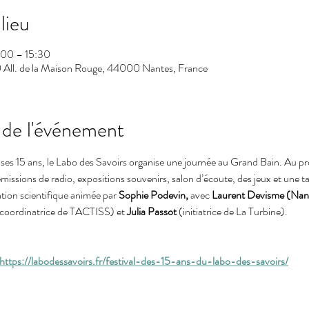
lieu
4:00 – 15:30
 All. de la Maison Rouge, 44000 Nantes, France
 de l'événement
 ses 15 ans, le Labo des Savoirs organise une journée au Grand Bain. Au 
missions de radio, expositions souvenirs, salon d’écoute, des jeux et une t
ation scientifique animée par 
Sophie Podevin, 
avec
 Laurent Devisme (Nant
(coordinatrice de TACTISS) et 
Julia Passot 
(initiatrice de La Turbine). 
https://labodessavoirs.fr/festival-des-15-ans-du-labo-des-savoirs/