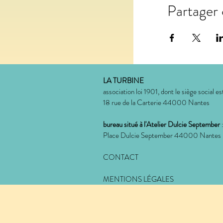
Partager
LA TURBINE
association loi 1901, dont le siège social est
18 rue de la Carterie 44000 Nantes
bureau situé à l'Atelier Dulcie September
Place Dulcie September 44000 Nantes
CONTACT
MENTIONS LÉGALES