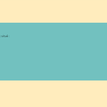
 situé :
: