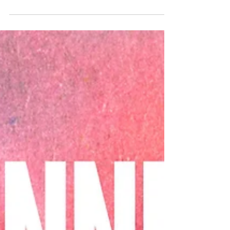
sujet qui est le plus proche de nous : l’écoféminisme.
En tant que femmes, nous percevons/nous vivons la
vision essentialiste qui voudrait faire destin
communs de nos corps et de la “nature”. Nous
souhaitons aller plus loin en refusant cette vision
essentialiste, en dépassant même la vision binaire des
genre, pour entrer dans le trouble, et naviguer dans
la fluidité qui dépasse les polarités avec les vies trans.