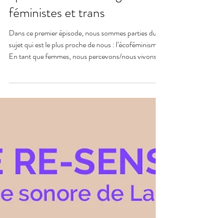
Julia Passot
17 mars
Viennent les tumultes -
épisode 1 : Les écologies
féministes et trans
Dans ce premier épisode, nous sommes parties du
sujet qui est le plus proche de nous : l’écoféminisme.
En tant que femmes, nous percevons/nous vivons la
vision essentialiste qui voudrait faire destin
communs de nos corps et de la “nature”. Nous
souhaitons aller plus loin en refusant cette vision
essentialiste, en dépassant même la vision binaire des
genre, pour entrer dans le trouble, et naviguer dans
la fluidité qui dépasse les polarités avec les vies trans.