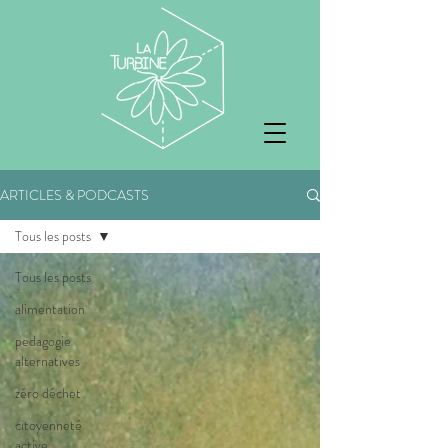
ARTICLES & PODCASTS
Tous les posts
Tous les posts
alimentation
pedagogie
alternatives
zéro déchet
citoyenneté
active