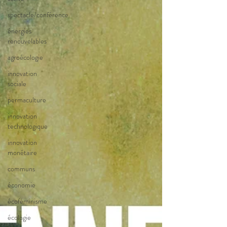
spectacle/conférence
énergies
renouvelables
agroécologie
innovation
sociale
permaculture
innovation
technologique
innovation
monétaire
communs
économie
écoféminisme
écologie