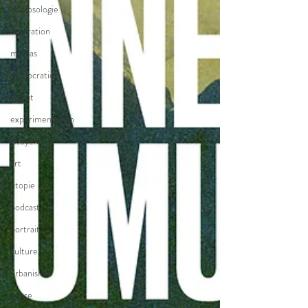
collapsologie
inspiration
médias
démocratie
climat
expérimentation
citoyens
art
utopie
podcast
portrait
culture
urbanisme
genre