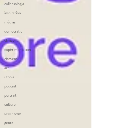
collapsologie
inspiration
médias
démocratie
climat
expérimentation
citoyens
art
utopie
podcast
portrait
culture
urbanisme
genre