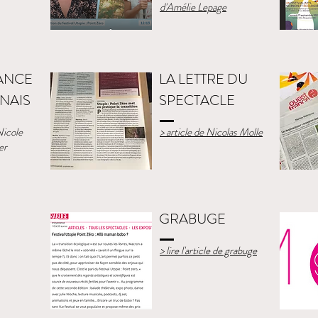
d'Amélie Lepage
ANCE
LA LETTRE DU
NAIS
SPECTACLE
 Nicole
> article de Nicolas Molle
er
GRABUGE
> lire l'article de grabuge