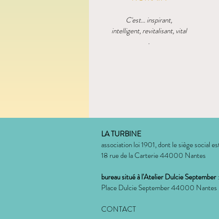
C'est... inspirant,
intelligent, revitalisant, vital
.
LA TURBINE
association loi 1901, dont le siège social est
18 rue de la Carterie 44000 Nantes
bureau situé à l'Atelier Dulcie September
Place Dulcie September 44000 Nantes
CONTACT