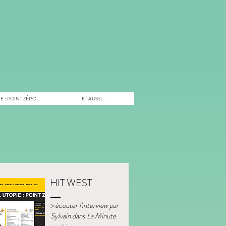
E : POINT ZÉRO
ET AUSSI...
HIT WEST
> écouter l'interview par
Sylvain dans La Minute