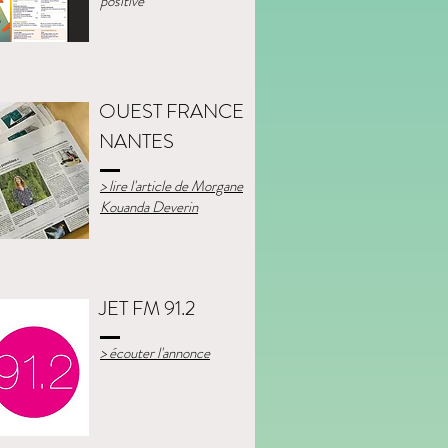
positive
OUEST FRANCE
NANTES
> lire l'article de Morgane
Kouanda Deverin
JET FM 91.2
> écouter l'annonce