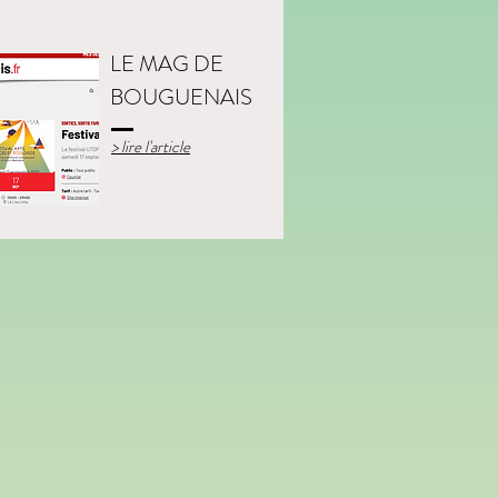
LE MAG DE
BOUGUENAIS
> lire l'article