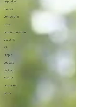
inspiration
médias
démocratie
climat
expérimentation
citoyens
art
utopie
podcast
portrait
culture
urbanisme
genre