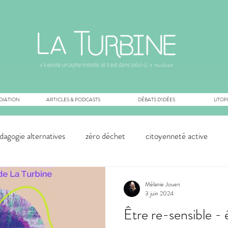
DIATION
ARTICLES & PODCASTS
DÉBATS D'IDÉES
UTOPI
dagogie alternatives
zéro déchet
citoyenneté active
cologie
innovation sociale
permaculture
innovation t
Mélanie Jouen
3 juin 2024
Être re-sensible - é
ns
économie
écoféminisme
écologie
collapsolo