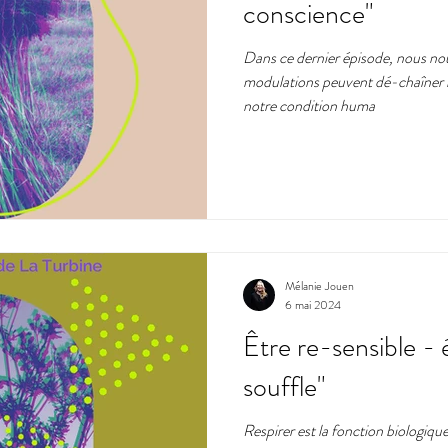
conscience"
Dans ce dernier épisode, nous n
mat
expérimentation
citoyens
art
utopie
p
modulations peuvent dé-chaîner 
notre condition huma
e
Mélanie Jouen
6 mai 2024
Être re-sensible - é
souffle"
Respirer est la fonction biologique