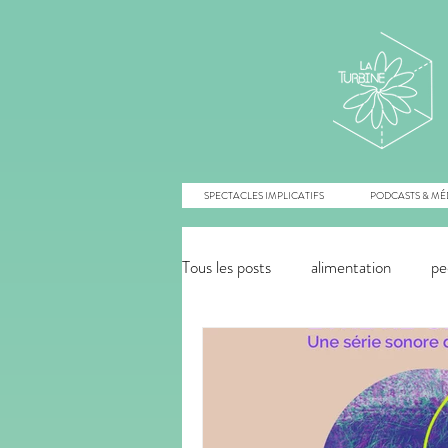
SPECTACLES IMPLICATIFS
PODCASTS & MÉ
Tous les posts
alimentation
pe
énergies renouvelables
agroé
innovation monétaire
commu