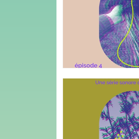
médias
démocratie
cli
culture
urbanisme
genr