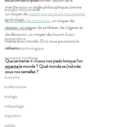
nous invitait à questionner l’action de la 
spectacle/conférence
marche sous un angle philosophique comme 
énergies renouvelables
un moyen de 
mettre nos corps en mouvement 
agroécologie
pour opérer les transitions
, un moyen de 
résister, un moyen de se libérer, de s’égarer et 
innovation sociale
de découvrir, un moyen de s’ouvrir à soi-
permaculture
même et au monde. Et si nous poussions la 
réflexion… 
innovation technologique
innovation monétaire
Que se trame-t-il sous nos pieds lorsque l’on 
arpente le monde ? Quel monde se (re)crée 
communs
sous nos semelles ?
économie
écoféminisme
écologie
collapsologie
inspiration
médias