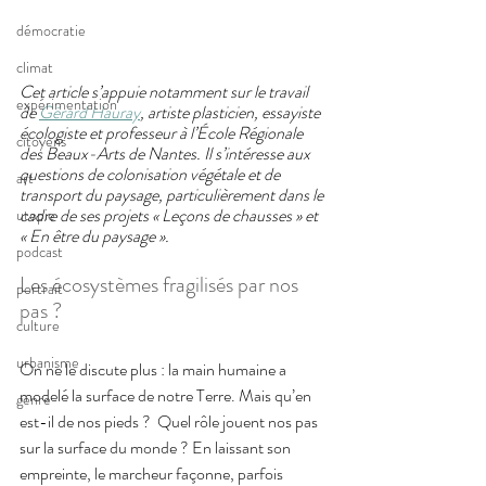
démocratie
climat
Cet article s’appuie notamment sur le travail 
expérimentation
de 
Gérard Hauray
, artiste plasticien, essayiste 
écologiste et professeur à l’École Régionale 
citoyens
des Beaux-Arts de Nantes. Il s’intéresse aux 
questions de colonisation végétale et de 
art
transport du paysage, particulièrement dans le 
cadre de ses projets « Leçons de chausses » et 
utopie
« En être du paysage ». 
podcast
Les écosystèmes fragilisés par nos 
portrait
pas ? 
culture
urbanisme
On ne le discute plus : la main humaine a 
modelé la surface de notre Terre. Mais qu’en 
genre
est-il de nos pieds ?  Quel rôle jouent nos pas 
sur la surface du monde ? En laissant son 
empreinte, le marcheur façonne, parfois 