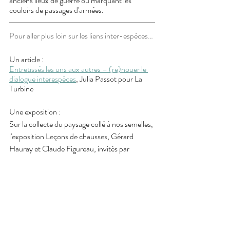
anciens lieux de guerre ou marquant les 
couloirs de passages d'armées. 
Pour aller plus loin sur les liens inter-espèces…
Un article : 
Entretissés les uns aux autres – (re)nouer le 
dialogue interespèces
, Julia Passot pour La 
Turbine
Une exposition :
Sur la collecte du paysage collé à nos semelles, 
l'exposition Leçons de chausses, Gérard 
Hauray et Claude Figureau, invités par 
Vinciane Despret, au Centre Pompidou Paris 
du 20 mars au 20 juin 2022. A retrouver à 
partir du 25 juin au 7 octobre au Parc Floral 
de Paris. 
Deux livres : 