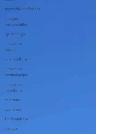
spectacle/conférence
énergies
renouvelables
agroécologie
innovation
sociale
permaculture
innovation
technologique
innovation
monétaire
communs
économie
écoféminisme
écologie