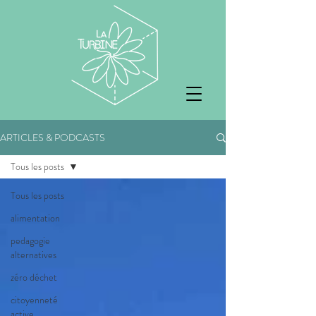
ARTICLES & PODCASTS
Tous les posts
Tous les posts
alimentation
pedagogie
alternatives
zéro déchet
citoyenneté
active