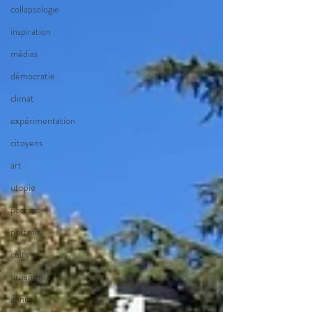
collapsologie
inspiration
médias
démocratie
climat
expérimentation
citoyens
art
utopie
podcast
portrait
culture
urbanisme
genre