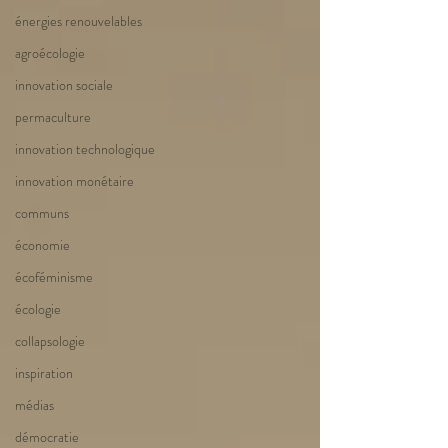
énergies renouvelables
agroécologie
innovation sociale
permaculture
innovation technologique
innovation monétaire
communs
économie
écoféminisme
écologie
collapsologie
inspiration
médias
démocratie