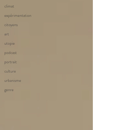
climat
expérimentation
citoyens
art
utopie
podcast
portrait
culture
urbanisme
genre