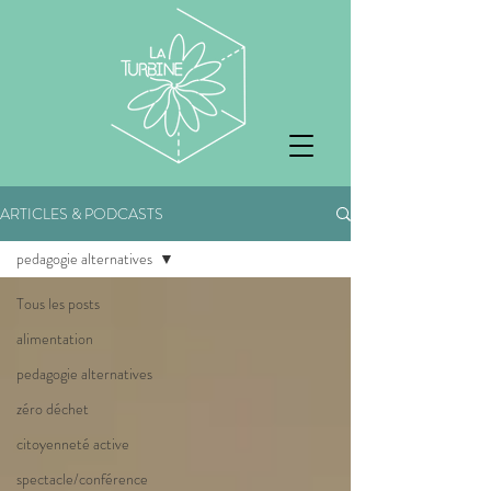
ARTICLES & PODCASTS
pedagogie alternatives
Tous les posts
alimentation
pedagogie alternatives
zéro déchet
citoyenneté active
spectacle/conférence