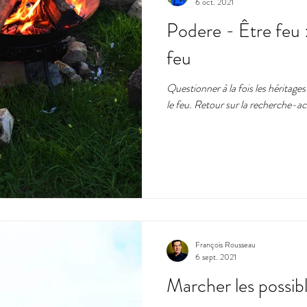
6 oct. 2021
Podere - Être feu 
feu
Questionner à la fois les héritages 
le feu. Retour sur la recherche-a
François Rousseau
6 sept. 2021
Marcher les possib