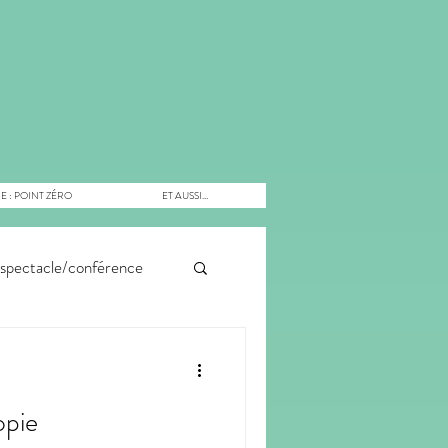
E : POINT ZÉRO
ET AUSSI...
spectacle/conférence
echnologique
opie
gie
inspiration