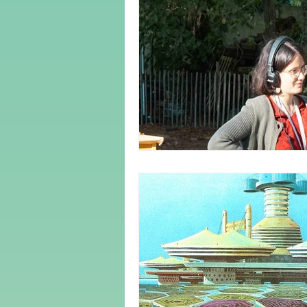
médias
démocratie
cli
culture
urbanisme
genr