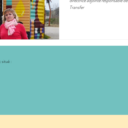
directrice adjointe responsable de
Transfer
 situé :
: