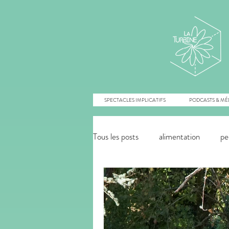
SPECTACLES IMPLICATIFS
PODCASTS & MÉ
Tous les posts
alimentation
pe
énergies renouvelables
agroé
innovation monétaire
commu