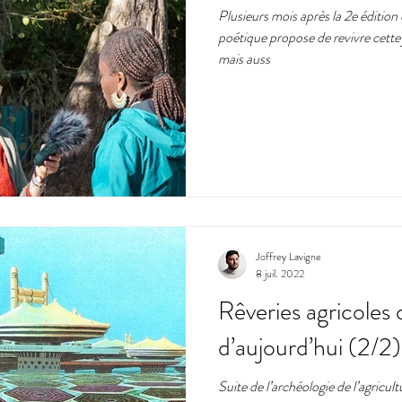
Plusieurs mois après la 2e édition
poétique propose de revivre cette 
mat
expérimentation
citoyens
art
utopie
p
mais auss
e
Joffrey Lavigne
8 juil. 2022
Rêveries agricoles d
d’aujourd’hui (2/2)
Suite de l’archéologie de l’agricul