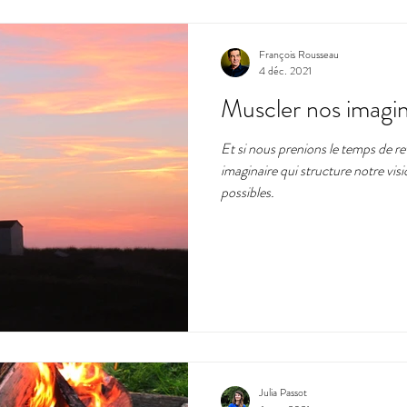
François Rousseau
4 déc. 2021
Muscler nos imagin
Et si nous prenions le temps de revis
imaginaire qui structure notre vi
possibles.
Julia Passot