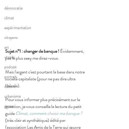
démocratie
climat
expérimentation
citoyens
art
Sujet n°1 : changer de banque ! 
Évidemment, 
utopie
pas le plus sexy me direz-vous.
podcast
Mais l'argent c'est pourtant la base dans notre 
portrait
société capitaliste (pour ne pas dire ultra 
libérale).
culture
urbanisme
Pour vous informer plus précisément sur la 
genre
question, je vous conseille la lecture du petit 
guide 
Climat, comment choisir ma banque ?
(très clair et synthétique) édité par 
l'association Les Amis de la Terre qui œuvre 