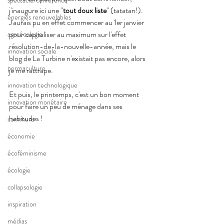
spectacle/conférence
j'inaugure ici une "
tout doux liste
"​ (tatatan!). 
énergies renouvelables
J'aurais pu en effet commencer au 1er janvier 
pour capitaliser au maximum sur l'effet 
agroécologie
résolution-de-la-nouvelle-année, mais le 
innovation sociale
blog de La Turbine n'existait pas encore, alors 
permaculture
je me rattrape.
innovation technologique
Et puis, le printemps, c'est un bon moment 
innovation monétaire
pour faire un peu de ménage dans ses 
habitudes !
communs
économie
écoféminisme
écologie
collapsologie
inspiration
médias