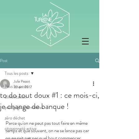
Post
Tous les posts
Julia Passot
Tous les posts
22 avr. 2017
to do tout doux #1 : ce mois-ci,
alimentation
je change de banque !
pedagogie alternatives
zéro déchet
Parce qu'on ne peut pas tout faire en même 
citoyenneté active
temps et que souvent, on ne se lance pas car 
on ne sait pas par quel bout commencer, 