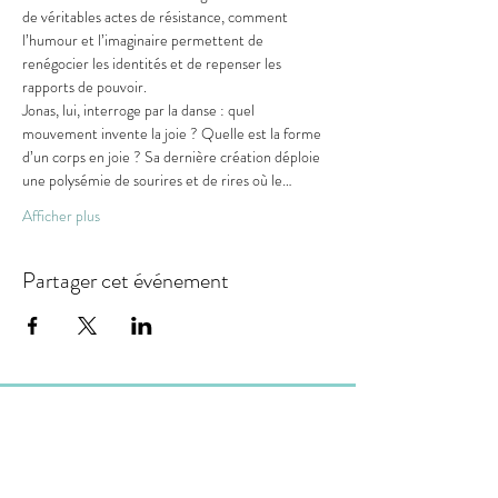
de véritables actes de résistance, comment 
l’humour et l’imaginaire permettent de 
renégocier les identités et de repenser les 
rapports de pouvoir.
Jonas, lui, interroge par la danse : quel 
mouvement invente la joie ? Quelle est la forme 
d’un corps en joie ? Sa dernière création déploie 
une polysémie de sourires et de rires où le…
Afficher plus
Partager cet événement
LA TURBINE
association loi 1901, dont le siège social est situé :
18 rue de la Carterie 44000 Nantes