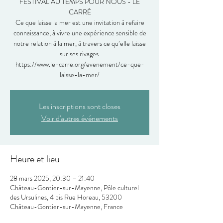
FESTIVAL AU TEMPS POUR NOUS - LE
CARRÉ
Ce que laisse la mer est une invitation à refaire
connaissance, à vivre une expérience sensible de
notre relation à la mer, à travers ce qu’elle laisse
sur ses rivages.
https://www.le-carre.org/evenement/ce-que-
laisse-la-mer/
Les inscriptions sont closes
Voir d'autres événements
Heure et lieu
28 mars 2025, 20:30 – 21:40
Château-Gontier-sur-Mayenne, Pôle culturel
des Ursulines, 4 bis Rue Horeau, 53200
Château-Gontier-sur-Mayenne, France