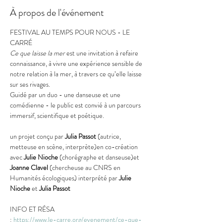
À propos de l'événement
FESTIVAL AU TEMPS POUR NOUS - LE 
CARRÉ
Ce que laisse la mer
 est une invitation à refaire 
connaissance, à vivre une expérience sensible de 
notre relation à la mer, à travers ce qu’elle laisse 
sur ses rivages.
Guidé par un duo - une danseuse et une 
comédienne - le public est convié à un parcours 
immersif, scientifique et poétique.
un projet conçu par 
Julia Passot 
(autrice, 
metteuse en scène, interprète)en co-création 
avec 
Julie Nioche 
(chorégraphe et danseuse)et 
Joanne Clavel 
(chercheuse au CNRS en 
Humanités écologiques) interprété par 
Julie 
Nioche 
et 
Julia Passot
INFO ET RÉSA 
: 
https://www.le-carre.org/evenement/ce-que-