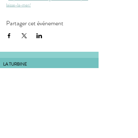
laisse-la-mer/
Partager cet événement
LA TURBINE
association loi 1901, dont le siège social est situé :
18 rue de la Carterie 44000 Nantes
bureau situé à l'Atelier Dulcie September
:
Place Dulcie September 44000 Nantes
CONTACT
MENTIONS LÉGALES