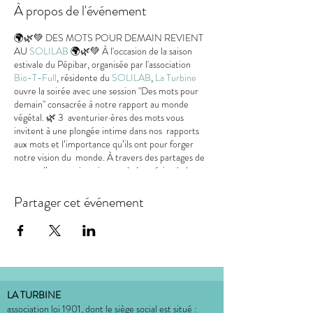
À propos de l'événement
🌍🌿💚 DES MOTS POUR DEMAIN REVIENT
AU
SOLILAB
🌍🌿💚 À l'occasion de la saison
estivale du Pépibar, organisée par l'association
Bio-T-Full
, résidente du
SOLILAB
,
La Turbine
ouvre la soirée avec une session "Des mots pour
demain" consacrée à notre rapport au monde
végétal. 🌿 3 aventurier·ères des mots vous
invitent à une plongée intime dans nos rapports
aux mots et l’importance qu’ils ont pour forger
notre vision du monde. À travers des partages de
textes d’auteur·rices issu·es de la poésie, de la
littérature, des sciences humaines, le public
participant est invité à s’impliquer
Partager cet événement
progressivement dans la quête du mot essentiel,
celui qui ouvrira le champ des possibles et nous
permettra de faire sens commun. Avec tendresse
et humour, ils seront guidés dans un processus
collectif de collecte de mots et d’écriture. Un
projet conçu et interprété par
Julia Passot
en co-
création et co-interprétation avec
François
LA TURBINE
Rousseau
et
Isabelle Astier
regard extérieur :
association loi 1901, dont le siège social est situé :