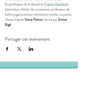
Écopolitiques de la danse) et 
Francis Gianfermi
(chercheur d’états de conscience, professeur de 
hatha yoga) pratique méditative mobile, 
La petite 
Danse
 d’après 
Steve Paxton
, écrite par 
Emma 
Bigé
Partager cet événement
LA TURBINE
association loi 1901, dont le siège social est situé :
18 rue de la Carterie 44000 Nantes
bureau situé à l'Atelier Dulcie September
:
Place Dulcie September 44000 Nantes
CONTACT