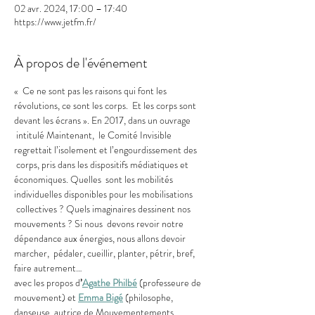
02 avr. 2024, 17:00 – 17:40
https://www.jetfm.fr/
À propos de l'événement
«  Ce ne sont pas les raisons qui font les 
révolutions, ce sont les corps.  Et les corps sont 
devant les écrans ». En 2017, dans un ouvrage 
 intitulé Maintenant,  le Comité Invisible 
regrettait l’isolement et l’engourdissement des 
 corps, pris dans les dispositifs médiatiques et 
économiques. Quelles  sont les mobilités 
individuelles disponibles pour les mobilisations 
 collectives ? Quels imaginaires dessinent nos 
mouvements ? Si nous  devons revoir notre 
dépendance aux énergies, nous allons devoir 
marcher,  pédaler, cueillir, planter, pétrir, bref, 
faire autrement…
avec les propos d
’
Agathe Philbé
 (professeure de 
mouvement) et 
Emma Bigé
 (philosophe, 
danseuse, autrice de Mouvementements, 