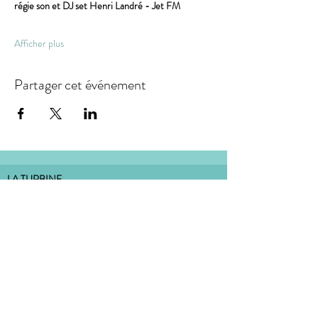
régie son et DJ set Henri Landré - Jet FM
Afficher plus
Partager cet événement
LA TURBINE
association loi 1901, dont le siège social est situé :
18 rue de la Carterie 44000 Nantes
bureau situé à l'Atelier Dulcie September
:
Place Dulcie September 44000 Nantes
CONTACT
MENTIONS LÉGALES