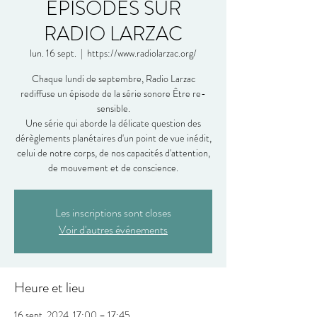
ÉPISODES SUR
RADIO LARZAC
lun. 16 sept.
  |  
https://www.radiolarzac.org/
Chaque lundi de septembre, Radio Larzac
rediffuse un épisode de la série sonore Être re-
sensible.
Une série qui aborde la délicate question des
dérèglements planétaires d'un point de vue inédit,
celui de notre corps, de nos capacités d'attention,
de mouvement et de conscience.
Les inscriptions sont closes
Voir d'autres événements
Heure et lieu
16 sept. 2024, 17:00 – 17:45