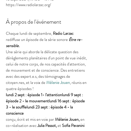
https://www.radiolarzac.org/
À propos de l'événement
Chaque lundi de septembre, 
Radio Larzac
rediffuse un épisode de la série sonore 
Être re-
sensible.
Une série qui aborde la délicate question des 
dérèglements planétaires d'un point de vue inédit, 
celui de notre corps, de nos capacités d'attention, 
de mouvement et de conscience. Des entretiens 
avec des expert.e.s, des témoignages de 
citoyen.nes, et la voix de 
Mélanie Jouen
, réunis en 
quatre épisodes !
lundi 2 sept : épisode 1- l'attention
lundi 9 sept : 
épisode 2 - le mouvement
lundi 16 sept : épisode 
3 - le souffle
lundi 23 sept : épisode 4 - la 
conscience
conçu, écrit et mis en voix par 
Mélanie Jouen, 
en 
co-réalisation avec
 Julia Passot, 
et
 Sofia Pavanini 