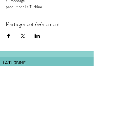
au montage

produit par La Turbine
Partager cet événement
LA TURBINE
association loi 1901, dont le siège social est situé :
18 rue de la Carterie 44000 Nantes
bureau situé à l'Atelier Dulcie September
:
Place Dulcie September 44000 Nantes
CONTACT
MENTIONS LÉGALES