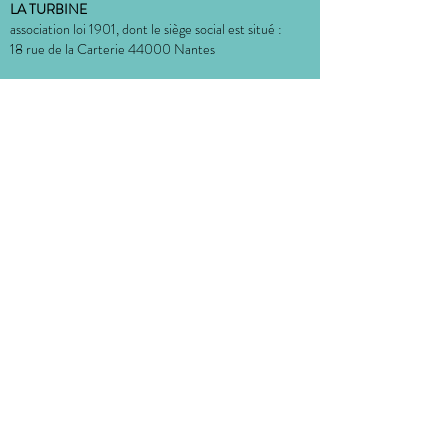
LA TURBINE
association loi 1901, dont le siège social est situé :
18 rue de la Carterie 44000 Nantes
bureau situé à l'Atelier Dulcie September
:
Place Dulcie September 44000 Nantes
CONTACT
MENTIONS LÉGALES