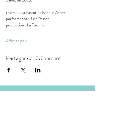
Salée, en 2023.
texte : Julia Passot et Isabelle Astier 
performance : Julia Passot 
production : La Turbine
Afficher plus
Partager cet événement
LA TURBINE
association loi 1901, dont le siège social est situé :
18 rue de la Carterie 44000 Nantes
bureau situé à l'Atelier Dulcie September
:
Place Dulcie September 44000 Nantes