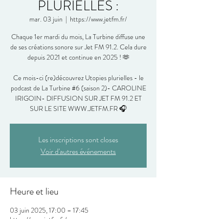
PLURIELLES :
mar. 03 juin
  |  
https://www.jetfm.fr/
Chaque 1er mardi du mois, La Turbine diffuse une
de ses créations sonore sur Jet FM 91.2. Cela dure
depuis 2021 et continue en 2025 ! 🫶
Ce mois-ci (re)découvrez Utopies plurielles - le
podcast de La Turbine #6 (saison 2)- CAROLINE
IRIGOIN- DIFFUSION SUR JET FM 91.2 ET
SUR LE SITE WWW.JETFM.FR 🎧
Les inscriptions sont closes
Voir d'autres événements
Heure et lieu
03 juin 2025, 17:00 – 17:45