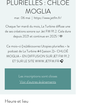
PLURIELLES : CHLOÉ
MOGLIA
mar. 06 mai
  |  
https://www.jetfm.fr/
Chaque 1er mardi du mois, La Turbine diffuse une
de ses créations sonore sur Jet FM 91.2. Cela dure
depuis 2021 et continue en 2025 ! 🫶
Ce mois-ci (re)découvrez Utopies plurielles - le
podcast de La Turbine #4 (saison 2)- CHLOÉ
MOGLIA - EN DIFFUSION SUR JET FM 91.2
ET SUR LE SITE WWW.JETFM.FR 🎧
Les inscriptions sont closes
Voir d'autres événements
Heure et lieu