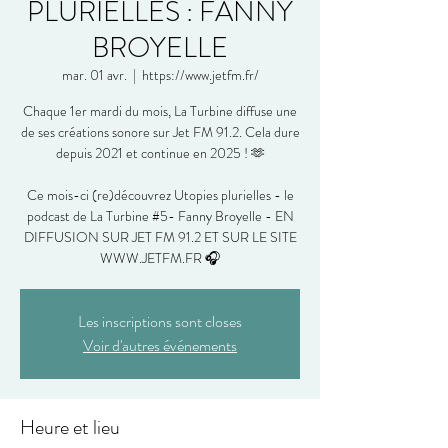
PLURIELLES : FANNY
BROYELLE
mar. 01 avr.
  |  
https://www.jetfm.fr/
Chaque 1er mardi du mois, La Turbine diffuse une
de ses créations sonore sur Jet FM 91.2. Cela dure
depuis 2021 et continue en 2025 ! 🫶
Ce mois-ci (re)découvrez Utopies plurielles - le
podcast de La Turbine #5- Fanny Broyelle - EN
DIFFUSION SUR JET FM 91.2 ET SUR LE SITE
WWW.JETFM.FR 🎧
Les inscriptions sont closes
Voir d'autres événements
Heure et lieu