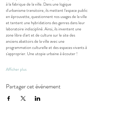
à la fabrique de la ville. Dans une logique 
d'urbanisme transitoire, ils mettent l'espace public 
en éprouvette, questionnent nos usages de la ville 
et tentent une hybridations des genres dans leur 
laboratoire indiscipliné. Ainsi, ils inventent une 
zone libre d'art et de culture sur le site des 
anciens abattoirs de la ville avec une 
programmation culturelle et des espaces vivants à 
s'approprier. Une utopie urbaine à écouter !
Afficher plus
Partager cet événement
LA TURBINE
association loi 1901, dont le siège social est situé :