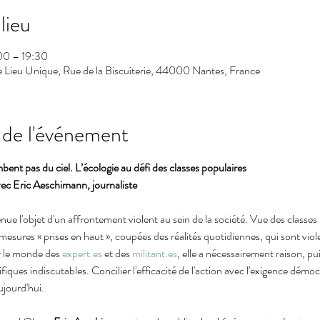
lieu
:00 – 19:30
e Lieu Unique, Rue de la Biscuiterie, 44000 Nantes, France
 de l'événement
bent pas du ciel. L’écologie au défi des classes populaires 
Eric Aeschimann, journaliste
nue l'objet d'un affrontement violent au sein de la société. Vue des classes p
mesures « prises en haut », coupées des réalités quotidiennes, qui sont vio
 le monde des 
expert.es
 et des 
militant.es
, elle a nécessairement raison, pui
ifiques indiscutables. Concilier l'efficacité de l'action avec l'exigence démocr
aujourd'hui.