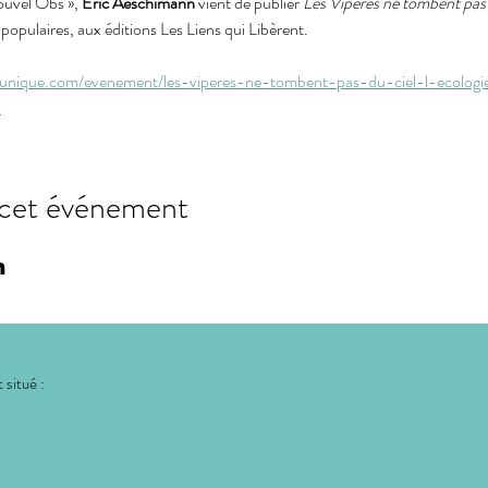
ouvel Obs », 
Eric Aeschimann
 vient de publier 
Les Vipères ne tombent pas 
 populaires, aux éditions Les Liens qui Libèrent.
euunique.com/evenement/les-viperes-ne-tombent-pas-du-ciel-l-ecologi
s
 cet événement
 situé :
: