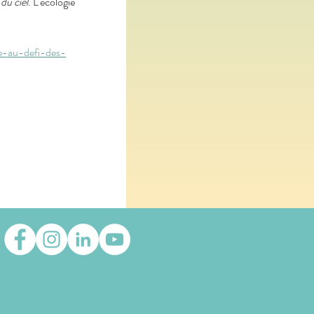
du ciel
. L'écologie 
e-au-defi-des-