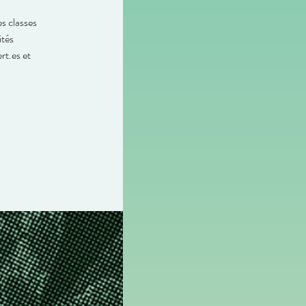
es classes
ités
rt.es et