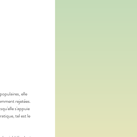
opulaires, elle 
lemment rejetées. 
squ'elle s'appuie 
atique, tel est le 