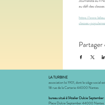
Journaliste au « N
au défi des classes
https://www.leli
classes-populaire
Partager
LA TURBINE
association loi 1901, dont le siège social est
18 rue de la Carterie 44000 Nantes
bureau situé à l'Atelier Dulcie September
Place Dulcie September 44000 Nantes