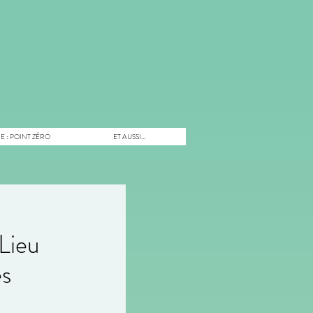
E : POINT ZÉRO
ET AUSSI...
Lieu
es