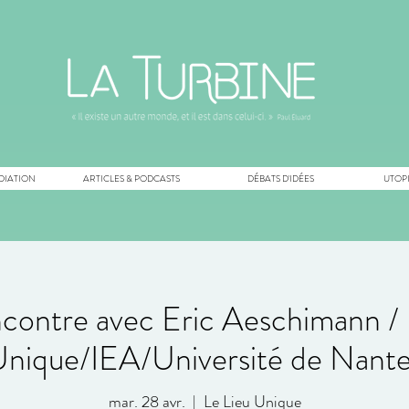
DIATION
ARTICLES & PODCASTS
DÉBATS D'IDÉES
UTOPI
contre avec Eric Aeschimann / 
nique/IEA/Université de Nant
mar. 28 avr.
  |  
Le Lieu Unique