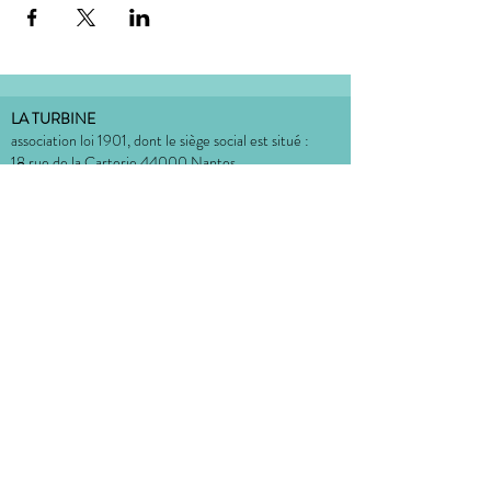
LA TURBINE
association loi 1901, dont le siège social est situé :
18 rue de la Carterie 44000 Nantes
bureau situé à l'Atelier Dulcie September
:
Place Dulcie September 44000 Nantes
CONTACT
MENTIONS LÉGALES