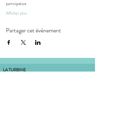
participative
Afficher plus
Partager cet événement
LA TURBINE
association loi 1901, dont le siège social est situé :
18 rue de la Carterie 44000 Nantes
bureau situé à l'Atelier Dulcie September
:
Place Dulcie September 44000 Nantes
CONTACT
MENTIONS LÉGALES