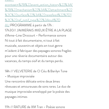
acontext=%7B%22event_action_history%22%3A[
%7B%22mechanism%22%3A%22attachment%22
%2C%22surface%22%3A%22newsfeed%22%7D]
%2C%22ref_notif_type%22%3Anull%7D
AU
 PROGRAMME à partir de 17h :
17h30// J'AIMERAIS MIEUX ÊTRE A LA PLAGE 
d'Anne-Line Drocourt - Performance sonore
Ni tout à fait documentaire, ni tout à fait 
musicale, souvenirs et objets en tout genre 
m’aident à fabriquer des paysages sonores fragiles 
pour une rêverie documentaire autour des 
vacances, du temps oisif et du temps perdu.
18h // VELVETERIE de O Céu & Barilyn Tone 
- Musique improvisée
Une rencontre délicate entre deux âmes 
rêveuses et amoureuses de sons rares. Le duo de 
musique improvisée enveloppé par la poésie des 
paysages intimes
19h // RATURE de XM Tran - Poésie sonore 