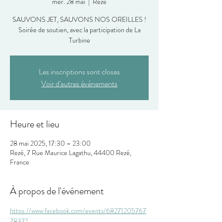
mer. 28 mai
  |  
Rezé
SAUVONS JET, SAUVONS NOS OREILLES !
Soirée de soutien, avec la participation de La
Turbine
Les inscriptions sont closes
Voir d'autres événements
Heure et lieu
28 mai 2025, 17:30 – 23:00
Rezé, 7 Rue Maurice Lagathu, 44400 Rezé,
France
À propos de l'événement
https://www.facebook.com/events/68271205767
7837?