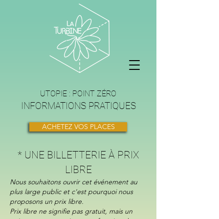
UTOPIE : POINT ZÉRO
INFORMATIONS PRATIQUES
ACHETEZ VOS PLACES
* UNE BILLETTERIE À PRIX
LIBRE
Nous souhaitons ouvrir cet événement au
plus large public et c'est pourquoi nous
proposons un prix libre.
Prix libre ne signifie pas gratuit, mais un