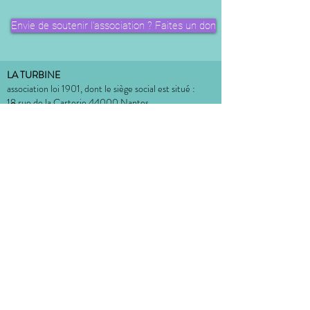
Envie de soutenir l'association ? Faites un don
LA TURBINE
association loi 1901, dont le siège social est situé :
18 rue de la Carterie 44000 Nantes
bureau situé à l'Atelier Dulcie September
:
Place Dulcie September 44000 Nantes
CONTACT
MENTIONS LÉGALES