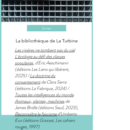
livres
La bibliothèque de La Turbine
Les vipères ne tombent pas du ciel
L'écologie au défi des classes
populaires
, d'Eric Aeschimann
(éditions Les Liens qui libèrent,
2025) /
La doctrine du
consentement
de Clara Serra
(éditions La Fabrique, 2024) /
Toutes les intelligences du monde
Animaux, plantes, machines
de
James Bridle (éditions Seuil, 2023),
Reconnaître le fascisme
d'Umberto
Eco (éditions Grasset, Les cahiers
rouges, 1997)