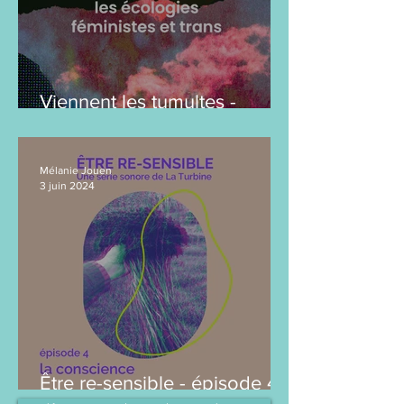
Viennent les tumultes -
épisode 1 : Les écologies
féministes et trans
Mélanie Jouen
3 juin 2024
Être re-sensible - épisode 4 :
"la conscience"