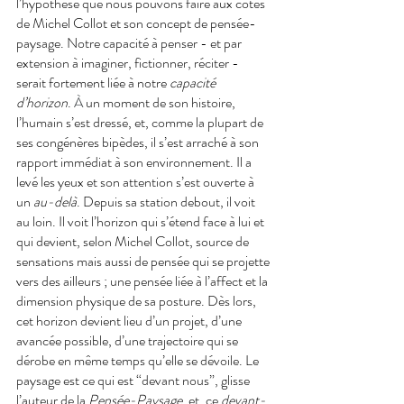
l’hypothèse que nous pouvons faire aux côtés 
de Michel Collot et son concept de pensée-
paysage. Notre capacité à penser - et par 
extension à imaginer, fictionner, réciter - 
serait fortement liée à notre 
capacité 
d’horizon
. 
À
 un moment de son histoire, 
l’humain s’est dressé, et, comme la plupart de 
ses congénères bipèdes, il s’est arraché à son 
rapport immédiat à son environnement. Il a 
levé les yeux et son attention s’est ouverte à 
un 
au-delà
. Depuis sa station debout, il voit 
au loin. Il voit l’horizon qui s’étend face à lui et 
qui devient, selon Michel Collot, source de 
sensations mais aussi de pensée qui se projette 
vers des ailleurs ; une pensée liée à l’affect et la 
dimension physique de sa posture. Dès lors, 
cet horizon devient lieu d’un projet, d’une 
avancée possible, d’une trajectoire qui se 
dérobe en même temps qu’elle se dévoile. Le 
paysage est ce qui est “devant nous”, glisse 
l’auteur de la 
Pensée-Paysage
, et, ce 
devant-