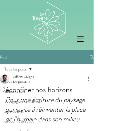
Post
Tous les posts
Joffrey Lavigne
Tous les posts
17 nov. 2020
Déconfiner nos horizons
alimentation
Pour une écriture du paysage 
pedagogie alternatives
qui invite à réinventer la place 
zéro déchet
de l’humain dans son milieu
citoyenneté active