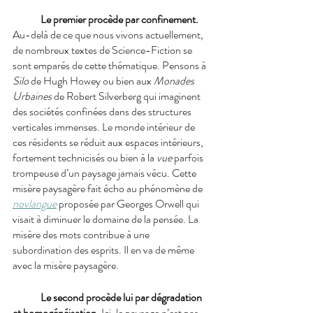
Le premier procède par confinement.
Au-delà de ce que nous vivons actuellement, 
de nombreux textes de Science-Fiction se 
sont emparés de cette thématique. Pensons à 
Silo
 de Hugh Howey ou bien aux 
Monades 
Urbaines
 de Robert Silverberg qui imaginent 
des sociétés confinées dans des structures 
verticales immenses. Le monde intérieur de 
ces résidents se réduit aux espaces intérieurs, 
fortement technicisés ou bien à la 
vue
 parfois 
trompeuse d’un paysage jamais vécu. Cette 
misère paysagère fait écho au phénomène de 
novlangue
proposée par Georges Orwell qui 
visait à diminuer le domaine de la pensée. La 
misère des mots contribue à une 
subordination des esprits. Il en va de même 
avec la misère paysagère.
Le second procède lui par dégradation 
et homogénéisation. 
Ici, le paysage n’est pas 