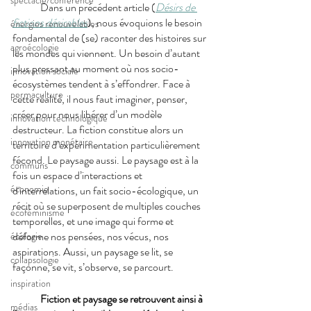
spectacle/conférence
Dans un précédent article (
Désirs de 
fictions désirables
), nous évoquions le besoin 
énergies renouvelables
fondamental de (se) raconter des histoires sur 
agroécologie
les mondes qui viennent. Un besoin d’autant 
plus pressant au moment où nos socio-
innovation sociale
écosystèmes tendent à s’effondrer. Face à 
permaculture
cette réalité, il nous faut imaginer, penser, 
créer pour nous libérer d’un modèle 
innovation technologique
destructeur. La fiction constitue alors un 
innovation monétaire
territoire d’expérimentation particulièrement 
fécond. Le paysage aussi. Le paysage est à la 
communs
fois un espace d’interactions et 
économie
d'interrelations, un fait socio-écologique, un 
récit où se superposent de multiples couches 
écoféminisme
temporelles, et une image qui forme et 
déforme nos pensées, nos vécus, nos 
écologie
aspirations. Aussi, un paysage se lit, se 
collapsologie
façonne, se vit, s’observe, se parcourt.
inspiration
Fiction et paysage se retrouvent ainsi à 
médias