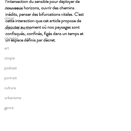
l’intersection du sensible pour déployer de 
nouveaux horizons, ouvrir des chemins 
démocratie
inédits, penser des bifurcations vitales. C’est 
climat
cette interaction que cet article propose de 
discuter au moment où nos paysages sont 
expérimentation
confisqués, confinés, figés dans un temps et 
citoyens
un espace définis par décret.
art
utopie
podcast
portrait
culture
urbanisme
genre