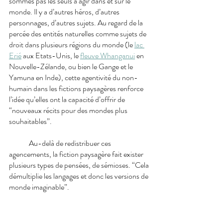
sommes pas les seuls à agir dans et sur le 
monde. Il y a d’autres héros, d’autres 
personnages, d’autres sujets. Au regard de la 
percée des entités naturelles comme sujets de 
droit dans plusieurs régions du monde (le 
lac 
Erié
aux Etats-Unis, le 
fleuve Whanganui
 en 
Nouvelle-Zélande, ou bien le Gange et le 
Yamuna en Inde), cette agentivité du non-
humain dans les fictions paysagères renforce 
l’idée qu’elles ont la capacité d’offrir de 
“nouveaux récits pour des mondes plus 
souhaitables”.
Au-delà de redistribuer ces 
agencements, la fiction paysagère fait exister 
plusieurs types de pensées, de sémioses. “Cela 
démultiplie les langages et donc les versions de 
monde imaginable”.