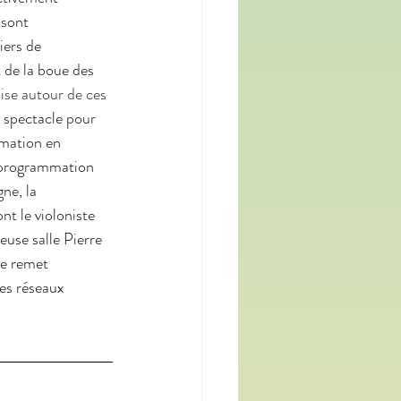
 sont 
iers de 
 de la boue des 
nise autour de ces 
 spectacle pour 
mmation en 
r programmation 
ne, la 
nt le violoniste 
use salle Pierre 
e remet 
es réseaux 