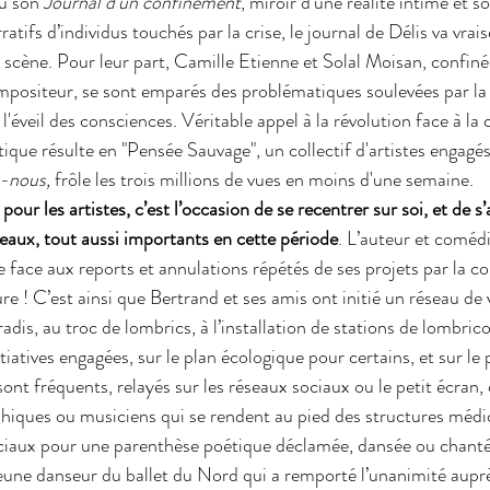
u son 
Journal d’un confinement
, miroir d’une réalité intime et so
ratifs d’individus touchés par la crise, le journal de Délis va vr
n scène. Pour leur part, Camille Etienne et Solal Moisan, confiné
positeur, se sont emparés des problématiques soulevées par la c
'éveil des consciences. Véritable appel à la révolution face à la 
stique résulte en "Pensée Sauvage", un collectif d'artistes engagé
-nous, 
frôle les trois millions de vues en moins d'une semaine. 
r les artistes, c’est l’occasion de se recentrer sur soi, et de s
eaux, tout aussi importants en cette période
. L’auteur et coméd
e face aux reports et annulations répétés de ses projets par la c
re ! C’est ainsi que Bertrand et ses amis ont initié un réseau de 
radis, au troc de lombrics, à l’installation de stations de lombr
tiatives engagées, sur le plan écologique pour certains, et sur le 
ont fréquents, relayés sur les réseaux sociaux ou le petit écran, d
iques ou musiciens qui se rendent au pied des structures médic
ciaux pour une parenthèse poétique déclamée, dansée ou chan
une danseur du ballet du Nord qui a remporté l’unanimité auprè