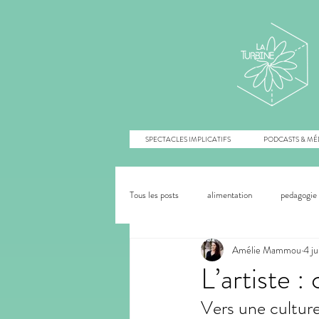
SPECTACLES IMPLICATIFS
PODCASTS & MÉ
Tous les posts
alimentation
pedagogie 
Amélie Mammou
4 j
agroécologie
innovation sociale
L’artiste :
Vers une culture 
écoféminisme
écologie
collap