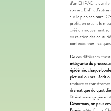
d’un EHPAD, à qui il vi
son art. Enfin, d’autres
sur le plan sanitaire. C
profit, en créant le mo
créé un mouvement solida
en relation des couturiè
confectionner masques e
De ces différents consta
intégrante du processu
épidémie, chaque boulev
pictural ou oral, écrit o
traduire et transformer 
dramatique du quotidien
littérature engagée sont
Désormais, on peut env
l’après. 
-M-, Diplo, Chr