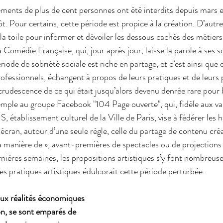
ements de plus de cent personnes ont été interdits depuis mars e
 tôt. Pour certains, cette période est propice à la création. D’aut
r la toile pour informer et dévoiler les dessous cachés des métiers 
 Comédie Française, qui, jour après jour, laisse la parole à ses so
ode de sobriété sociale est riche en partage, et c’est ainsi que
ofessionnels, échangent à propos de leurs pratiques et de leurs p
ecrudescence de ce qui était jusqu’alors devenu denrée rare pour 
mple au groupe Facebook "104 Page ouverte", qui, fidèle aux va
lissement culturel de la Ville de Paris, vise à fédérer les ha
écran, autour d’une seule règle, celle du partage de contenu créa
la manière de », avant-premières de spectacles ou de projections 
ernières semaines, les propositions artistiques s’y font nombreus
s pratiques artistiques édulcorait cette période perturbée.
 aux réalités économiques 
ion, se sont emparés de 