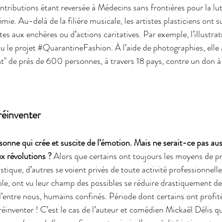
 contributions étant reversée à Médecins sans frontières pour la lut
ie. Au-delà de la filière musicale, les artistes plasticiens ont s
tes aux enchères ou d’actions caritatives. Par exemple, l’illustra
 le projet 
#QuarantineFashion
. À l’aide de photographies, elle a
t" de près de 600 personnes, à travers 18 pays, contre un don à 
réinventer
ersonne qui crée et suscite de l’émotion. Mais ne serait-ce pas auss
ux révolutions ?
 Alors que certains ont toujours les moyens de pr
stique, d’autres se voient privés de toute activité professionnelle.
e, ont vu leur champ des possibles se réduire drastiquement de
’entre nous, humains confinés. Période dont certains ont profit
le réinventer ! C’est le cas de l’auteur et comédien Mickaël Délis qu