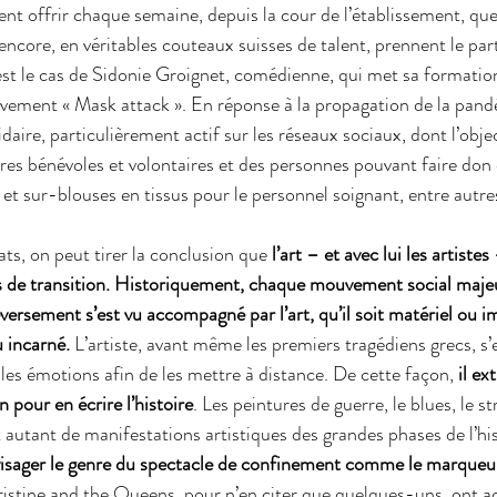
ent offrir chaque semaine, depuis la cour de l’établissement, qu
 encore, en véritables couteaux suisses de talent, prennent le part
’est le cas de Sidonie Groignet, comédienne, qui met sa formatio
uvement « Mask attack ». En réponse à la propagation de la pand
ire, particulièrement actif sur les réseaux sociaux, dont l’objec
res bénévoles et volontaires et des personnes pouvant faire don d
t sur-blouses en tissus pour le personnel soignant, entre autres
ts, on peut tirer la conclusion que 
l’art – et avec lui les artistes
s de transition. Historiquement, chaque mouvement social maje
ersement s’est vu accompagné par l’art, qu’il soit matériel ou i
u incarné. 
L’artiste, avant même les premiers tragédiens grecs, s’
les émotions afin de les mettre à distance. De cette façon, 
il ex
 pour en écrire l’histoire
. Les peintures de guerre, le blues, le st
 autant de manifestations artistiques des grandes phases de l’his
isager le genre du spectacle de confinement comme le marque
istine and the Queens, pour n’en citer que quelques-uns, ont a