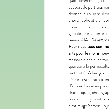
quotidiennement, a ten
support de portraits nar
donner lieu à un seul e
chorégraphe et d'un com
comme d'un levier pour l
globale, leur union arti
œuvre vidéo, 
Réveillons
Pour nous tous comme pou
arts pour le moins nouv
Bossard a choisi de fair
quartier à la permacultu
mettent à l’échange de 
L’heure est donc aux ini
d’autres. Les exemples s
dramatiques, chorégraph
barres de logements so
c’est Hugo Samor, un je