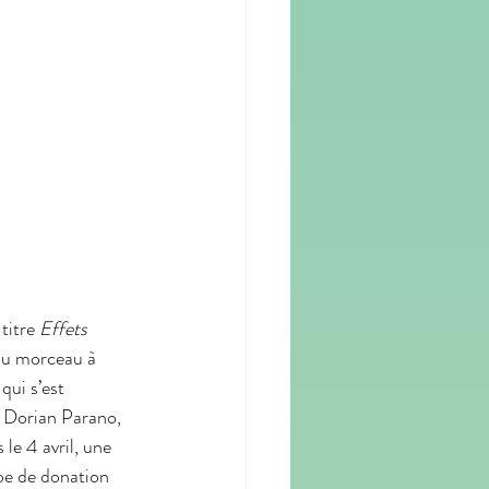
titre 
Effets 
du morceau à 
 
qui s’est 
 Dorian Parano, 
e 4 avril, une 
pe de donation 