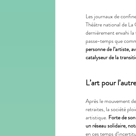
Les journaux de confinem
art
utopie
podcast
port
Théâtre national de La
dernièrement envahi la 
passe-temps que comme 
personne de l’artiste, av
catalyseur de la transiti
L’art pour l’autr
Après le mouvement des
retraites, la société ploi
artistique. 
Forte de son
un réseau solidaire, no
en ces temps d’incertitud