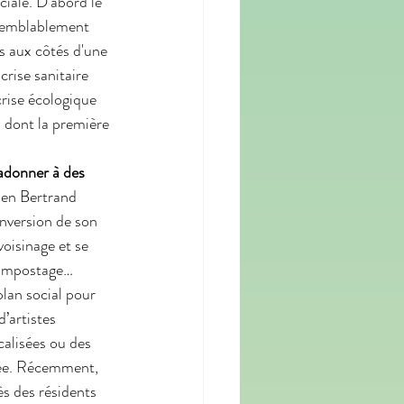
ciale. D’abord le 
aisemblablement 
s aux côtés d'une 
rise sanitaire 
crise écologique 
s dont la première 
’adonner à des 
ien Bertrand 
onversion de son 
voisinage et se 
icompostage… 
plan social pour 
’artistes 
alisées ou des 
tée. Récemment, 
s des résidents 