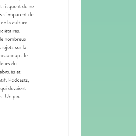
t risquent de ne 
res s’emparent de 
de la culture, 
ciétaires. 
 de nombreux 
rojets sur la 
beaucoup : le 
leurs du 
bitués et 
tif. Podcasts, 
qui devaient 
es. Un peu 