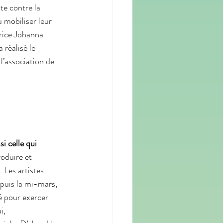
te contre la 
u mobiliser leur 
trice Johanna 
 réalisé le 
l’association de 
i celle qui 
oduire et 
 Les artistes 
puis la mi-mars, 
é pour exercer 
i, 