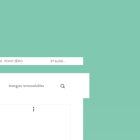
E : POINT ZÉRO
ET AUSSI...
énergies renouvelables
muns
économie
entation
citoyens