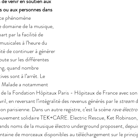
 de venir en soutien aux 
es ou aux personnes dans 
 ce phénomène 
e domaine de la musique, 
art par la facilité de 
usicales à l’heure du 
ilité de continuer à générer 
oute sur les différentes 
ing, quand nombre 
ives sont à l’arrêt. Le 
 Malade a notamment 
 de la Fondation Hôpitaux Paris - Hôpitaux de France avec son 
avril, en reversant l’intégralité des revenus générés par le 
stream
 
on parisienne. Dans un autre registre, c’est la scène 
rave électro
ouvement solidaire TEK+CARE. Electric Rescue, Ket Robinson,
nds noms de la musique électro underground proposent, depuis l
ntaine de morceaux disponibles au téléchargement sur le princi