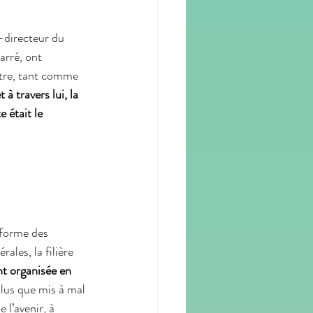
e-directeur du 
rré, ont 
ître, tant comme 
et à travers lui, la 
e était le 
forme des 
rales, la filière 
t organisée en 
plus que mis à mal 
 l’avenir, à 