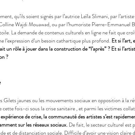
ent, qu’ils soient signés par l’autrice Leïla Slimani, par l’artist
rait
culture
urbanisme
genre
 Colline Wajdi Mouawad, ou par l’humoriste Pierre-Emmanuel Ba
toile. La demande de contenus culturels en ligne ne fait que cro
l’expression d’un besoin cathartique plus profond. 
Et si l’art, 
ait un rôle à jouer dans la construction de “l’après” ? Et si l’artist
on ? 
e
 Gilets jaunes ou les mouvements sociaux en opposition à la ré
e cette fois-ci sous la crise sanitaire , et parmi les victimes collaté
 expérience de crise, la communauté des artistes s’est rapidemen
tamment sur les réseaux sociaux. 
De fait, le secteur culturel est 
e et de distanciation sociale. Difficile d’avoir une vision claire de