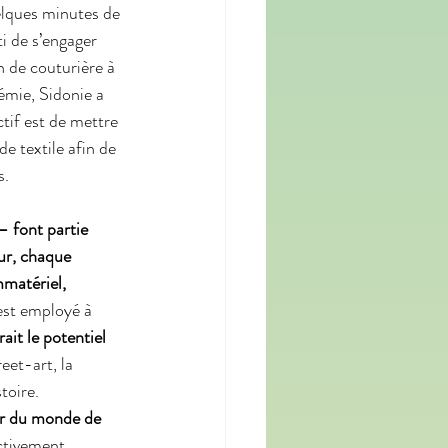
elques minutes de 
i de s’engager 
n de couturière à 
émie, Sidonie a 
tif est de mettre 
e textile afin de 
. 
 – font partie 
ur, chaque 
mmatériel, 
est employé à 
trait le potentiel 
reet-art, la 
toire. 
ur du monde de 
ctivement 