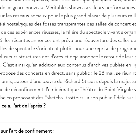
 de ce genre nouveau. Véritables showcases, leurs performances
ur les réseaux sociaux pour le plus grand plaisir de plusieurs mill
éjà nostalgiques des fosses transpirantes des salles de concert et
 de ces expériences réussies, la filière du spectacle vivant s’orga
 Si les récentes annonces ont prévu une réouverture des salles de
salles de spectacle s’orientent plutôt pour une reprise de progra
usieurs structures ont d’ores et déjà annoncé le retour de leu
C’est ainsi qu’en addition aux contenus d’archives publiés en lig
opose des concerts en direct, sans public : le 28 mai, se réuniro
amis, autour d’une œuvre de Richard Strauss depuis la majestue
ce de déconfinement, l’emblématique Théâtre du Point Virgule s
e en proposant des “sketchs-trottoirs” à son public fidèle sur l
ela, l’art de l’après ? 
sur l'art de confinement : 