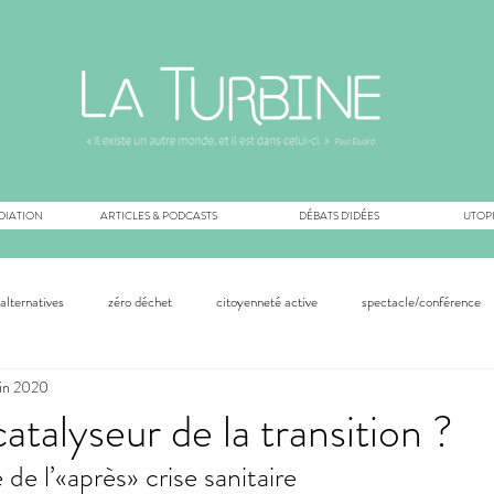
DIATION
ARTICLES & PODCASTS
DÉBATS D'IDÉES
UTOPI
alternatives
zéro déchet
citoyenneté active
spectacle/conférence
uin 2020
permaculture
innovation technologique
innovation monétaire
com
 catalyseur de la transition ?
de l’«après» crise sanitaire 
sologie
inspiration
médias
démocratie
climat
expérim