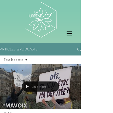
ARTICLES & PODCASTS
Tous les posts
Tous les posts
alimentation
pedagogie
Load video
alternatives
zéro déchet
citoyenneté
active