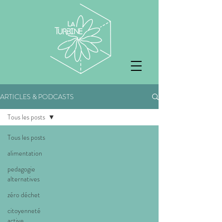
ARTICLES & PODCASTS
Tous les posts
Tous les posts
alimentation
pedagogie
alternatives
zéro déchet
citoyenneté
active