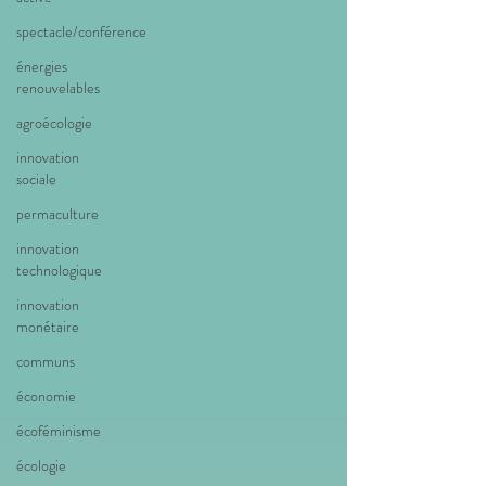
spectacle/conférence
énergies
renouvelables
agroécologie
innovation
sociale
permaculture
innovation
technologique
innovation
monétaire
communs
économie
écoféminisme
écologie