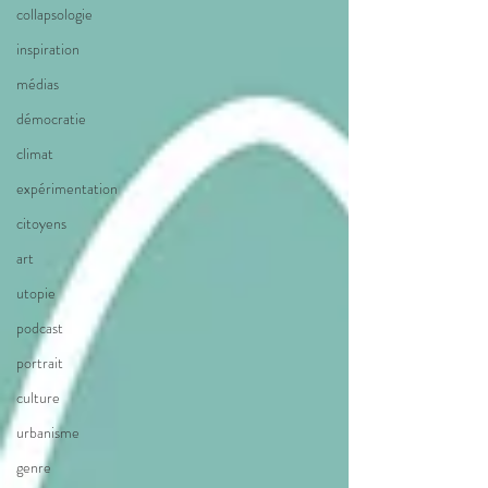
collapsologie
inspiration
médias
démocratie
climat
expérimentation
citoyens
art
utopie
podcast
portrait
culture
urbanisme
genre