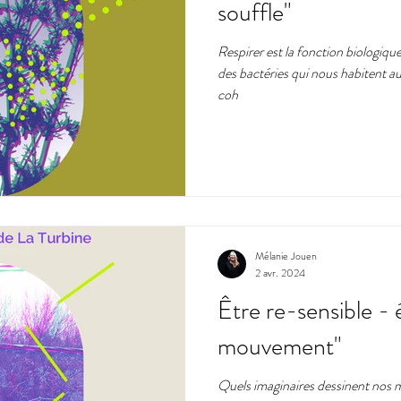
souffle"
Respirer est la fonction biologique
mat
expérimentation
citoyens
art
utopie
p
des bactéries qui nous habitent 
coh
e
Mélanie Jouen
2 avr. 2024
Être re-sensible - é
mouvement"
Quels imaginaires dessinent nos