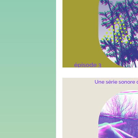
médias
démocratie
cli
culture
urbanisme
genr