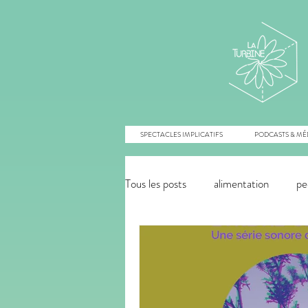
SPECTACLES IMPLICATIFS
PODCASTS & MÉ
Tous les posts
alimentation
pe
énergies renouvelables
agroé
innovation monétaire
commu