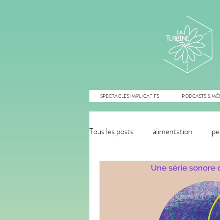
SPECTACLES IMPLICATIFS
PODCASTS & MÉ
Tous les posts
alimentation
pe
énergies renouvelables
agroé
innovation monétaire
commu