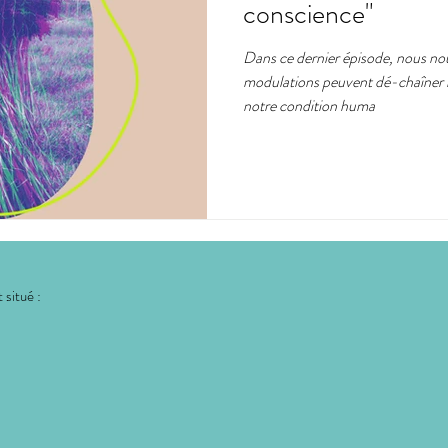
conscience"
Dans ce dernier épisode, nous n
mat
expérimentation
citoyens
art
utopie
p
modulations peuvent dé-chaîner 
notre condition huma
e
 situé :
: