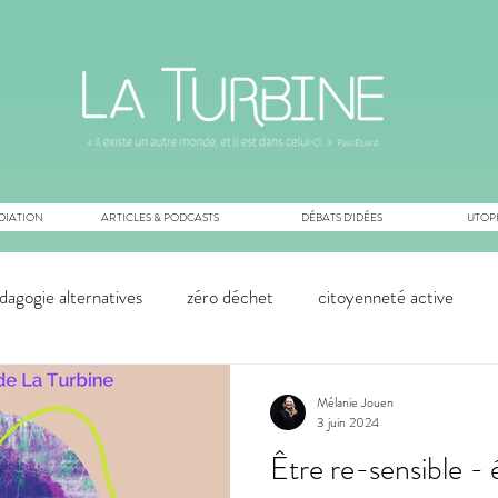
DIATION
ARTICLES & PODCASTS
DÉBATS D'IDÉES
UTOPI
dagogie alternatives
zéro déchet
citoyenneté active
cologie
innovation sociale
permaculture
innovation t
Mélanie Jouen
3 juin 2024
Être re-sensible - é
ns
économie
écoféminisme
écologie
collapsolo