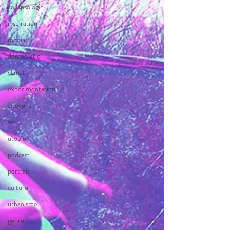
collapsologie
inspiration
médias
démocratie
climat
expérimentation
citoyens
art
utopie
podcast
portrait
culture
urbanisme
genre