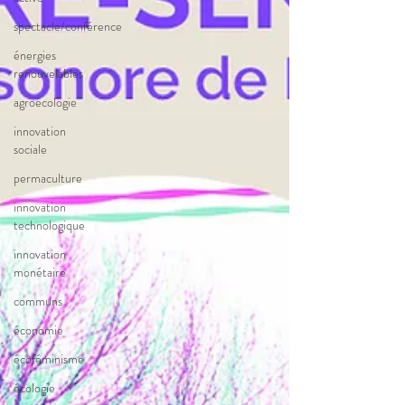
spectacle/conférence
énergies
renouvelables
agroécologie
innovation
sociale
permaculture
innovation
technologique
innovation
monétaire
communs
économie
écoféminisme
écologie