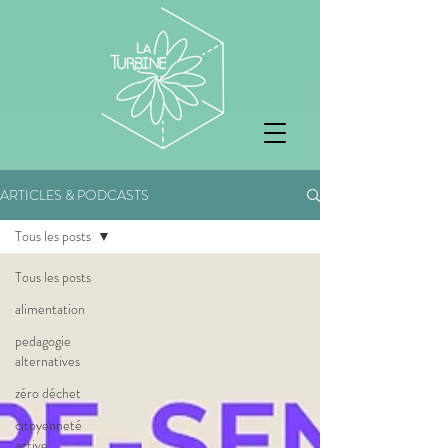
ARTICLES & PODCASTS
Tous les posts
Tous les posts
alimentation
pedagogie
alternatives
zéro déchet
citoyenneté
active