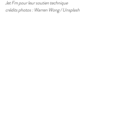
Jet Fm pour leur soutien technique 
crédits photos : Warren Wong / Unsplash 
JetFm est partenaire de ce podcast.  
Retrouvez tous les épisodes sur les ondes de 
JetFm 91.2 chaque 3e vendredi du mois, dans 
l'émission Les Rendez-vous de la rédaction et 
sur son 
site web
. 
utopie
podcast
interview
portraits
prospective
entreprise
bénévolat
citoyenneté
démocratie
inspiration