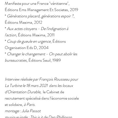
Manifeste pour une France "vénitienne", 
Éditions Ems Management Et Societes, 2019
* 
Générations placard, générations espoir ?
, 
Éditions Maxima, 2012
* 
Aux actes citoyens - De l'indignation à 
l'action
, Éditions Maxima, 2011
* 
Coup de gueule en urgence
, Éditions 
Organisation Eds D, 2004
* 
Changer le changement - On peut abolir les 
bureaucraties
, Éditions Seuil, 1989
Interview réalisée par François Rousseau pour 
La Turbine le 18 mars 2021  dans les locaux 
d'Orientation Durable, 
 le Cabinet de 
recrutement spécialisé dans l’économie sociale 
et solidaire, 
à Paris. 
montage : Julia Passot
musique jingle : This is it de Dan Phillipson