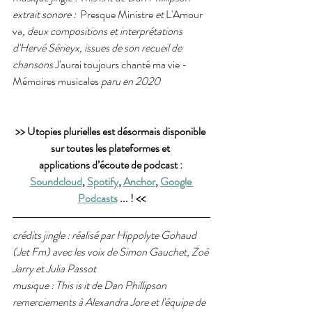
extrait sonore :  
Presque Ministre 
et 
L'Amour 
va
, deux compositions et interprétations 
d'Hervé Sérieyx, issues de son recueil de 
chansons 
J'aurai toujours chanté ma vie - 
Mémoires musicales
 paru en 2020
>> Utopies plurielles est désormais disponible 
sur toutes les plateformes et 
applications d’écoute de podcast : 
Soundcloud
, 
Spotify
, 
Anchor
, 
Google 
Podcasts
 ... ! <<
crédits jingle : réalisé par Hippolyte Gohaud 
(Jet Fm) avec les voix de Simon Gauchet, Zoé 
Jarry et Julia Passot 
musique : This is it de Dan Phillipson 
remerciements à Alexandra Jore et l'équipe de 