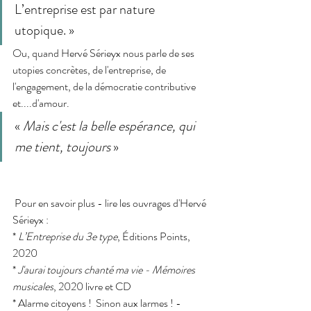
L’entreprise est par nature 
utopique. »
Ou, quand Hervé Sérieyx nous parle de ses 
utopies concrètes, de l'entreprise, de 
l'engagement, de la démocratie contributive 
et....d'amour. 
« 
Mais c'est la belle espérance, qui 
me tient, toujours 
»
 Pour en savoir plus - lire les ouvrages d'Hervé 
Sérieyx : 
* 
L’Entreprise du 3e type
, Éditions Points, 
2020
* 
J'aurai toujours chanté ma vie - Mémoires 
musicales
, 2020 livre et CD 
* Alarme citoyens !  Sinon aux larmes ! - 