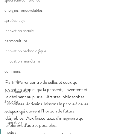
spectacle/conférence
énergies renouvelables
agroécologie
innovation sociale
permaculture
innovation technologique
innovation monétaire
communs
économie
Partir à la rencontre de celles et ceux qui 
vivent en utopie, qui la pensent, l’inventent et 
écoféminisme
la déclinent au pluriel.  Artistes, philosophes, 
écologie
urbanistes, écrivains, laissons la parole à celles 
et ceux qui ouvrent l’horizon de futurs 
collapsologie
désirables.  Aux faiseur.se.s d’imaginaire qui 
inspiration
explorent d’autres possibles.  
médias