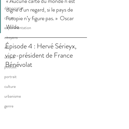
« Aucune carte du monde n’est 
démocratie
digne d’un regard, si le pays de 
l’utopie n’y figure pas. »  Oscar 
climat
Wilde
expérimentation
citoyens
Épisode 4 : Hervé Sérieyx, 
art
vice-président de France 
utopie
Bénévolat
podcast
portrait
culture
urbanisme
genre