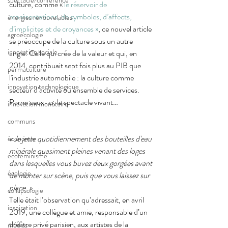
spectacle/conférence
culture, comme « 
le réservoir de 
représentations, de symboles, d’affects, 
énergies renouvelables
d’implicites et de croyances »
, ce nouvel article 
agroécologie
se préoccupe de la culture sous un autre 
innovation sociale
angle. Celle qui crée de la valeur et qui, en 
2014, contribuait sept fois plus au PIB que 
permaculture
l'industrie automobile : la culture comme 
innovation technologique
secteur d’activité ou ensemble de services. 
Parmi ceux-ci, le spectacle vivant…
innovation monétaire
communs
« Je jette quotidiennement des bouteilles d'eau 
économie
minérale quasiment pleines venant des loges 
écoféminisme
dans lesquelles vous buvez deux gorgées avant 
écologie
de monter sur scène, puis que vous laissez sur 
place. ». 
collapsologie
Telle était l’observation qu’adressait, en avril 
inspiration
2019, une collègue et amie, responsable d’un 
théâtre privé parisien, aux artistes de la 
médias