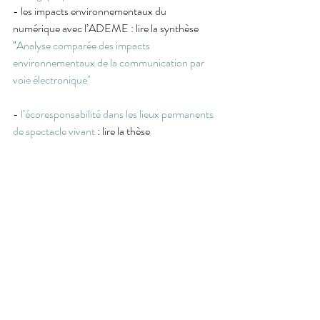
- les impacts environnementaux du 
numérique avec l’ADEME : lire la synthèse 
"
Analyse comparée des impacts 
environnementaux de la communication par 
voie électronique"
- 
l’écoresponsabilité dans les lieux permanents 
de spectacle vivant
 : lire la thèse 
professionnelle du même titre d'Amélie 
Mammou 
Découvrir des exemples d'engagements 
écologiques d'artistes : 
- la compagnie 
La Poursuite du bleu
 et son 
spectacle 
Melone Blu
- la compagnie 
Organic Orchestra
 et son 
spectacle autonome en énergie et 
transportable à vélo, 
Oniri 2070