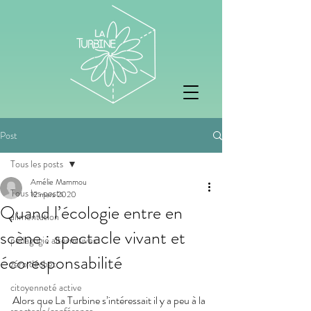
Post
Tous les posts
Amélie Mammou
Tous les posts
12 mars 2020
Quand l’écologie entre en
alimentation
scène : spectacle vivant et
pedagogie alternatives
écoresponsabilité
zéro déchet
citoyenneté active
Alors que La Turbine s’intéressait il y a peu à la 