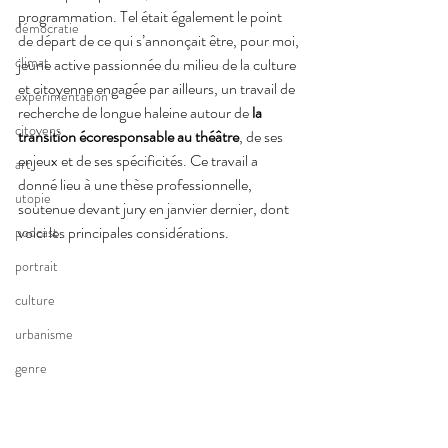
programmation. Tel était également le point 
démocratie
de départ de ce qui s’annonçait être, pour moi, 
climat
jeune active passionnée du milieu de la culture 
et citoyenne engagée par ailleurs, un travail de 
expérimentation
recherche de longue haleine autour de 
la 
citoyens
transition écoresponsable au théâtre
, de ses 
enjeux et de ses spécificités. Ce travail a 
art
donné lieu à une thèse professionnelle, 
utopie
soutenue devant jury en janvier dernier, dont 
voici les principales considérations. 
podcast
portrait
culture
urbanisme
genre